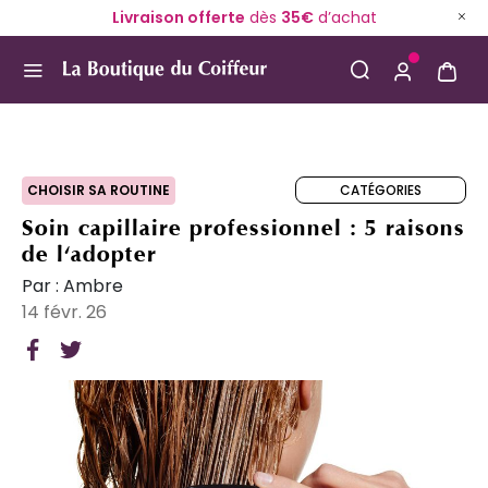
Livraison offerte
dès
35€
d’achat
Use Up and Down arrow keys to navigate search result
CATÉGORIES
CHOISIR SA ROUTINE
Soin capillaire professionnel : 5 raisons
de l'adopter
Par : Ambre
14 févr. 26