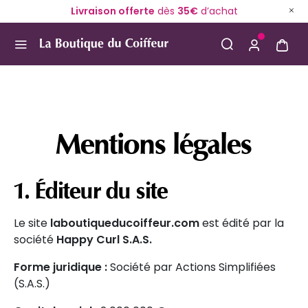
Livraison offerte
dès
35€
d’achat
Use Up and Down arrow keys to navigate search result
Mentions légales
1. Éditeur du site
Le site
laboutiqueducoiffeur.com
est édité par la
société
Happy Curl S.A.S.
Forme juridique :
Société par Actions Simplifiées
(S.A.S.)