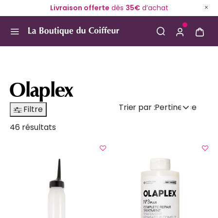
Livraison offerte
dès
35€
d’achat
Use Up and Down arrow keys to navigate search result
Olaplex
Trier par :
Pertinence
Filtre
46 résultats