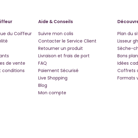
iffeur
Aide & Conseils
Découvre
que du Coiffeur
Suivre mon colis
Plan du si
lité
Contacter le Service Client
Lisseur g
Retourner un produit
Sèche-c
iants
Livraison et frais de port
Bons plan
les de vente
FAQ
Idées ca
t conditions
Paiement Sécurisé
Coffrets
Live Shopping
Formats 
Blog
Mon compte