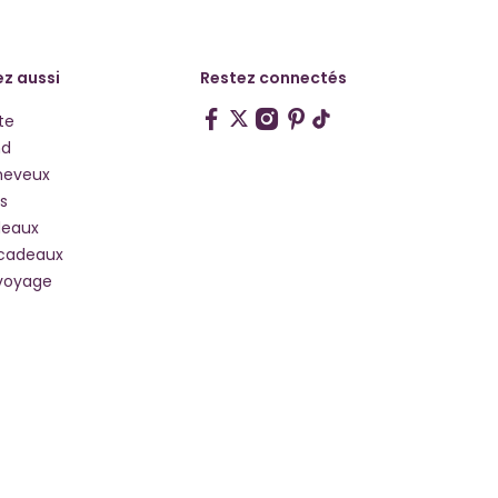
z aussi
Restez connectés
te
hd
heveux
s
deaux
 cadeaux
voyage