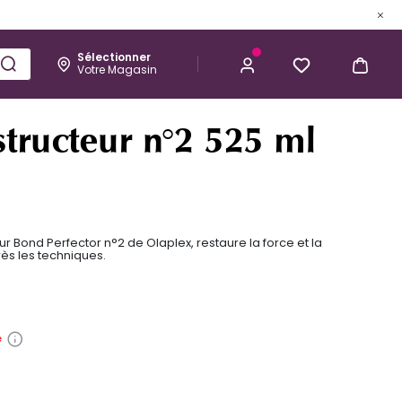
Sélectionner
Votre Magasin
Esthétique
Homme
Kérastase
83,00 €
J’ACHÈTE
structeur n°2 525 ml
r Bond Perfector n°2 de Olaplex, restaure la force et la
ès les techniques.
e