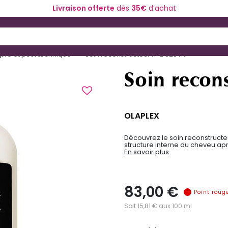
Livraison offerte
dès
35€
d’achat
ériel de coiffure
Coloration et technique
 and Down arrow keys to navigate search results.
 pré et post technique
Soin reconstructeur n°2 525 ml
Soin recon
OLAPLEX
Découvrez le soin reconstructeu
structure interne du cheveu apr
En savoir plus
83,00 €
Point roug
Soit 15,81 € aux 100 ml