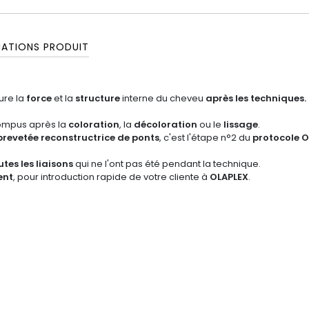
MATIONS PRODUIT
ure la
force
et la
structure
interne du cheveu
après
les techniques.
rompus après la
coloration
, la
décoloration
ou le
lissage
.
brevetée reconstructrice de ponts
, c'est l'étape n°2 du
protocole O
tes les liaisons
qui ne l'ont pas été pendant la technique.
ent
, pour introduction rapide de votre cliente à
OLAPLEX
.