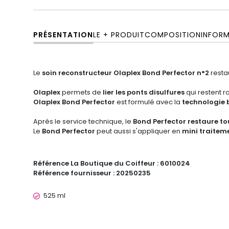
PRÉSENTATION
LE + PRODUIT
COMPOSITION
INFOR
Le
soin reconstructeur
Olaplex Bond Perfector n°2
resta
Olaplex
permets de
lier les ponts disulfures
qui restent 
Olaplex Bond Perfector
est formulé avec la
technologie 
Après le service technique, le
Bond Perfector restaure tou
Le
Bond Perfector
peut aussi s'appliquer en
mini traitem
Référence La Boutique du Coiffeur :
6010024
Référence fournisseur :
20250235
525 ml