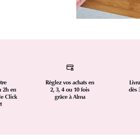
tre
Réglez vos achats en
Livr
 2h en
2, 3, 4 ou 10 fois
dès 
le Click
grâce à Alma
ct