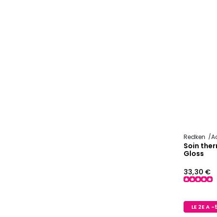
Redken
A
Soin the
Gloss
33,30 €
LE 2E A 