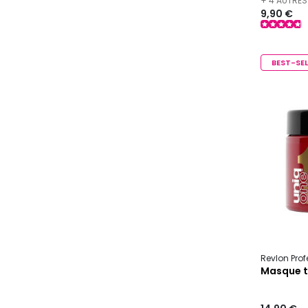
+ 4 AUTRES
9,90 €
BEST-SEL
Revlon Pro
Masque t