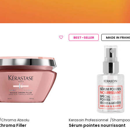
BEST-SELLER
MADE IN FRAN
Chroma Absolu
Kerasoin Professionnel
Shampooing et soin ca
hroma Filler
Sérum pointes nourrissant