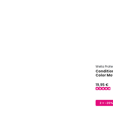
Wella Prof
Conditio
Color Mo
19,95 €
2 = -20%