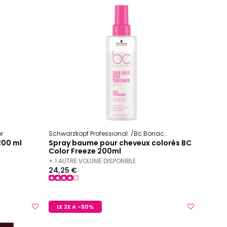
or
Schwarzkopf Professional
Bc Bonacure
Color Freeze
200 ml
Spray baume pour cheveux colorés BC
Color Freeze 200ml
+ 1 AUTRE VOLUME DISPONIBLE
24,25 €
LE 2E A -50%