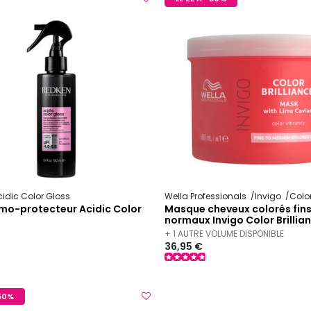
cidic Color Gloss
Wella Professionals
Invigo
Color Bri
rmo-protecteur Acidic Color
Masque cheveux colorés fins
normaux Invigo Color Brilli
+ 1 AUTRE VOLUME DISPONIBLE
36,95 €
-50%