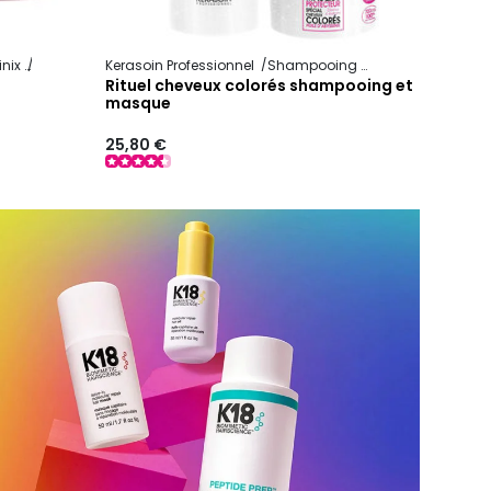
linix
Couleur
Kerasoin Professionnel
Shampooing et soin capillaire
P
Rituel cheveux colorés shampooing et
masque
25,80 €