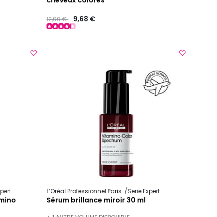
cheveux colorés
Prix ​​réduit de
to
9,68 €
12,90 €
xpert
Vitamino Color
L’Oréal Professionnel Paris
Serie Expert
Vitamino Color 
amino
Sérum brillance miroir 30 ml