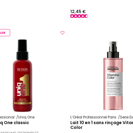
12,45 €
LER
fessional
Uniq One
L’Oréal Professionnel Paris
Serie E
q One classic
Lait 10 en 1 sans rinçage Vit
Color