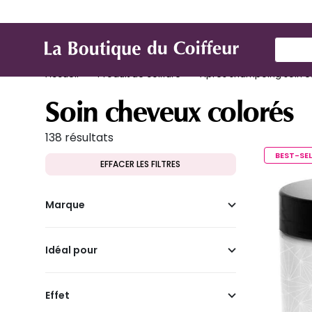
Marques
Produit de coiffure
Mat
Use Up
Accueil
Produit de coiffure
Après shampoing soin et
Soin cheveux colorés
138 résultats
BEST-SEL
EFFACER LES FILTRES
Marque
Idéal pour
Effet