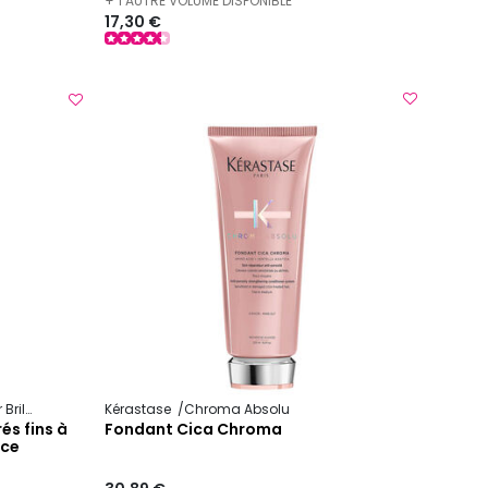
+ 1 AUTRE VOLUME DISPONIBLE
17,30 €
lliance
Kérastase
Chroma Absolu
és fins à
Fondant Cica Chroma
nce