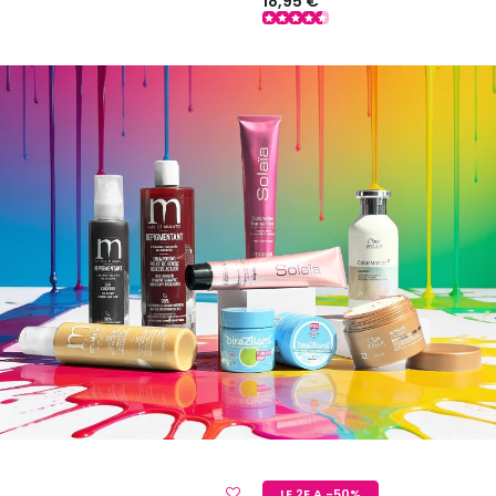
18,95 €
LE 2E A -50%