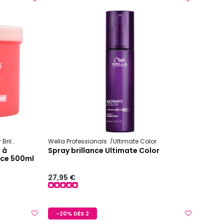
lliance
Wella Professionals
Ultimate Color
 à
Spray brillance Ultimate Color
ance 500ml
27,95 €
-20% DÈS 2