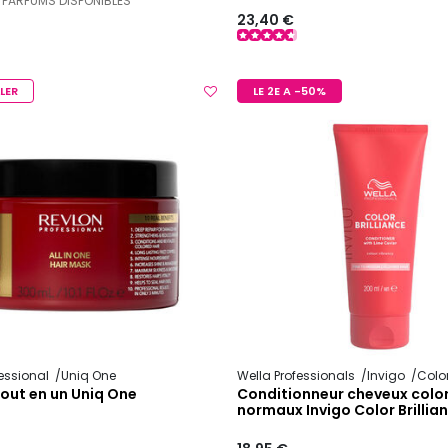
 PARFUMS DISPONIBLES
23,40 €
LER
LE 2E A -50%
fessional
Uniq One
Wella Professionals
Invigo
Color Bri
out en un Uniq One
Conditionneur cheveux color
normaux Invigo Color Brillia