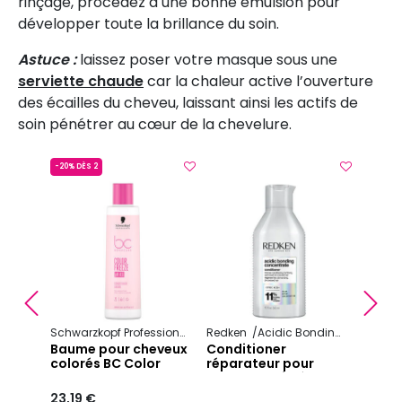
rinçage, procédez à une bonne émulsion pour
développer toute la brillance du soin.
Astuce :
laissez poser votre masque sous une
serviette chaude
car la chaleur active l’ouverture
des écailles du cheveu, laissant ainsi les actifs de
soin pénétrer au cœur de la chevelure.
-20% DÈS 2
s
no Color Spectrum
Color Motion+
pour
Soin 
s
fixat
Vitam
+ 1 AU
Spect
Précédent
S
Schwarzkopf Professional
Bc Bonacure
Redken
Acidic Bonding Concentrate
Color Freeze
26,70
Baume pour cheveux
Conditioner
colorés BC Color
réparateur pour
Freeze
cheveux abimés
Acidic Bonding
23,19 €