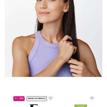
2 = -20%
MADE IN FRANCE
L’Oréal Professionnel Paris
Serie Expert
Vitamino Color
Redke