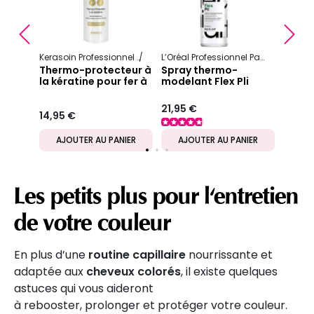
Précédent
S
16,95 
Kerasoin Professionnel
K Protect
L’Oréal Professionnel Paris
Tecni.ar
Thermo-protecteur à
Spray thermo-
la kératine pour fer à
modelant Flex Pli
lisser ou boucler K
Tecni.Art
Protect
21,95 €
14,95 €
IER
AJOUTER AU PANIER
AJOUTER AU PANIER
AJ
Les petits plus pour l'entretien
de votre couleur
En plus d’une
routine capillaire
nourrissante et
adaptée aux
cheveux colorés
, il existe quelques
astuces qui vous aideront
à rebooster, prolonger et protéger votre couleur.