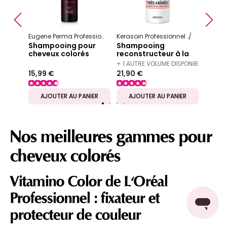
Précédent
S
24,99
Eugene Perma Professionnel
Essentiel
Keratin Color
Kerasoin Professionnel
Shampooing
Shampooing pour
Shampooing
cheveux colorés
reconstructeur à la
Essentiel Keratin
kératine pour
+ 1 AUTRE VOLUME DISPONIBLE
Color
cheveux très abîmés
15,99 €
21,90 €
1000ml
IER
AJOUTER AU PANIER
AJOUTER AU PANIER
AJ
Nos meilleures gammes pour
cheveux colorés
Vitamino Color de L'Oréal
Professionnel : fixateur et
protecteur de couleur