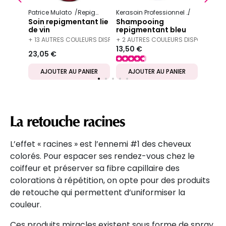
13,50
Patrice Mulato
Repigmentant
Soin repigmentant
Kerasoin Professionnel
Repigment
Soin repigmentant lie
Shampooing
de vin
repigmentant bleu
+ 13 AUTRES COULEURS DISPONIBLES
+ 2 AUTRES COULEURS DISPONIBLES
13,50 €
23,05 €
IER
AJOUTER AU PANIER
AJOUTER AU PANIER
AJ
La retouche racines
L’effet « racines » est l’ennemi #1 des cheveux
colorés. Pour espacer ses rendez-vous chez le
coiffeur et préserver sa fibre capillaire des
colorations à répétition, on opte pour des produits
de retouche qui permettent d’uniformiser la
couleur.
Ces produits miracles existent sous forme de spray,