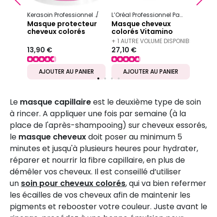
Kerasoin Professionnel
Shampooing et soin capillaire
L’Oréal Professionnel Paris
Serie Ex
Protect
24,99
Masque protecteur
Masque cheveux
cheveux colorés
colorés Vitamino
Color 250 ml
+ 1 AUTRE VOLUME DISPONIBLE
13,90 €
27,10 €
IER
AJOUTER AU PANIER
AJOUTER AU PANIER
AJ
Le
masque capillaire
est le deuxième type de soin
à rincer. A appliquer une fois par semaine (à la
place de l'après-shampooing) sur cheveux essorés,
le
masque cheveux
doit poser au minimum 5
minutes et jusqu'à plusieurs heures pour hydrater,
réparer et nourrir la fibre capillaire, en plus de
démêler vos cheveux. Il est conseillé d’utiliser
un
soin pour cheveux colorés
, qui va bien refermer
les écailles de vos cheveux afin de maintenir les
pigments et rebooster votre couleur. Juste avant le