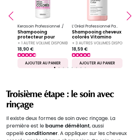
Précédent
S
15,99 
Kerasoin Professionnel
Shampooing et soin capillaire
L’Oréal Professionnel Paris
Serie Ex
Protect
Shampooing
Shampooing cheveux
protecteur pour
colorés Vitamino
cheveux colorés
Color 300 ml
+ 1 AUTRE VOLUME DISPONIBLE
+ 3 AUTRES VOLUMES DISPONIBLES
1000ml
18,90 €
18,59 €
IER
AJOUTER AU PANIER
AJOUTER AU PANIER
AJ
Troisième étape : le soin avec
rinçage
Il existe deux formes de soin avec rinçage. La
première est le
baume démêlant
, aussi
appelé
conditionner
. A appliquer sur les cheveux