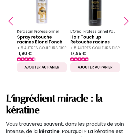
Fonc
Précédent
S
11,79 
Kerasoin Professionnel
L’Oréal Professionnel Paris
Spray retouche
Hair Touch up
racines Blond Foncé
Retouche racines
Light Brown
+ 5 AUTRES COULEURS DISPONIBLES
+ 5 AUTRES COULEURS DISPONIBLES
11,90 €
17,95 €
IER
AJOUTER AU PANIER
AJOUTER AU PANIER
AJ
L'ingrédient miracle : la
kératine
Vous trouverez souvent, dans les produits de soin
intense, de la
kératine
. Pourquoi ? La kératine est