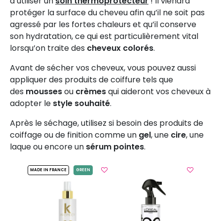
d’utiliser un
soin thermoprotecteur
! Il viendra
protéger la surface du cheveu afin qu’il ne soit pas
agressé par les fortes chaleurs et qu’il conserve
son hydratation, ce qui est particulièrement vital
lorsqu’on traite des
cheveux colorés
.
Avant de sécher vos cheveux, vous pouvez aussi
appliquer des produits de coiffure tels que
des
mousses
ou
crèmes
qui aideront vos cheveux à
adopter le
style souhaité
.
Après le séchage, utilisez si besoin des produits de
coiffage ou de finition comme un
gel
, une
cire
, une
laque ou encore un
sérum pointes
.
MADE IN FRANCE
GREEN
L’Oréal Professionnel Paris
Serie Expert
Vitamino Color Spectrum
Wella 
miroir
Spray
Lift Ei
ISPONIBLE