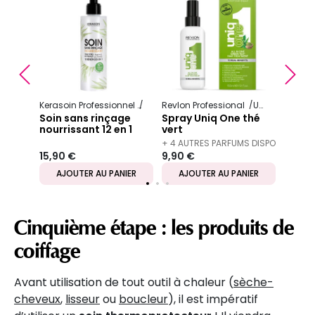
Soin 
no
recon
liaiso
+ 1 AU
Bondi
150 m
Précédent
S
33,30
Kerasoin Professionnel
Nature
Revlon Professional
Reconstructeur et nourrissant
Uniq One
Soin sans rinçage
Spray Uniq One thé
nourrissant 12 en 1
vert
Gamme Nature
+ 4 AUTRES PARFUMS DISPONIBLES
15,90 €
9,90 €
IER
AJOUTER AU PANIER
AJOUTER AU PANIER
AJ
Cinquième étape : les produits de
coiffage
Avant utilisation de tout outil à chaleur (
sèch
e
-
cheveux
,
lisseur
ou
boucleur
), il est impératif