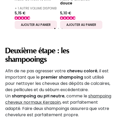
douce
+ 1 AUTRE VOLUME DISPONIBLE
5,15 €
5,10 €
IER
AJOUTER AU PANIER
AJOUTER AU PANIER
AJ
Deuxième étape : les
shampooings
Afin de ne pas agresser votre
cheveu coloré
, il est
important que le
premier shampoing
soit utilisé
pour nettoyer les cheveux des dépôts de calcaires,
des pellicules et du sébum excédentaire.
Un
shampoing au pH neutre
, comme le
shampoing
cheveux normaux Kerasoin
, est parfaitement
adapté. Faire deux shampoings assurera que votre
chevelure est parfaitement propre.