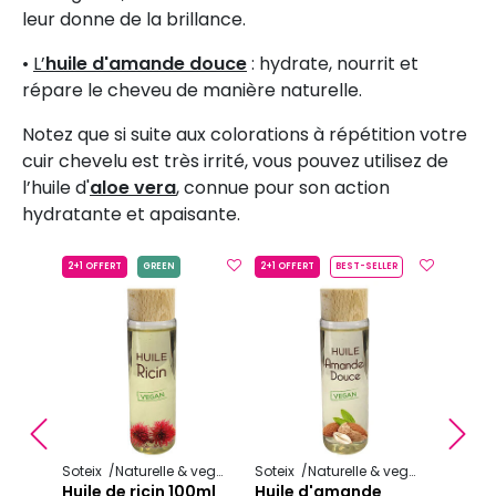
leur donne de la brillance.
•
L’
huile d'amande douce
: hydrate, nourrit et
répare le cheveu de manière naturelle.
Notez que si suite aux colorations à répétition votre
cuir chevelu est très irrité, vous pouvez utilisez de
l’huile d'
aloe vera
, connue pour son action
hydratante et apaisante.
2+1 OFFERT
GREEN
2+1 OFFERT
BEST-SELLER
2+1 OFF
egan
Huile végétale
Soteix
erge
Huile 
Précédent
S
Soteix
Naturelle & vegan
Huile végétale
Soteix
Naturelle & vegan
Huile vé
8,40 
Huile de ricin 100ml
Huile d'amande