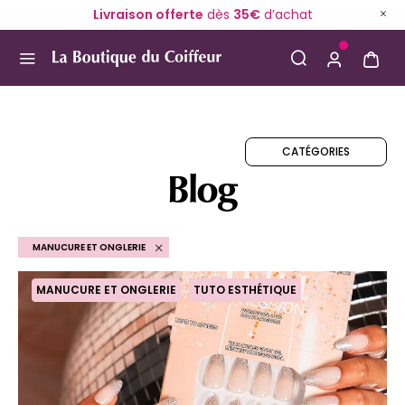
Livraison offerte
dès
35€
d’achat
Use Up and Down arrow keys to navigate search result
CATÉGORIES
Blog
MANUCURE ET ONGLERIE
MANUCURE ET ONGLERIE
TUTO ESTHÉTIQUE