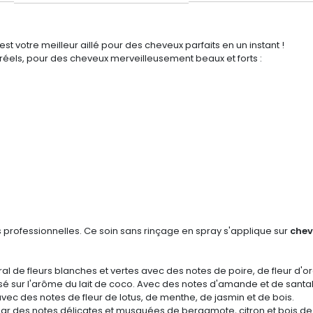
est votre meilleur aillé pour des cheveux parfaits en un instant !
s réels, pour des cheveux merveilleusement beaux et forts :
rofessionnelles. Ce soin sans rinçage en spray s'applique sur
chev
al de fleurs blanches et vertes avec des notes de poire, de fleur d'o
é sur l'arôme du lait de coco. Avec des notes d'amande et de santal
 avec des notes de fleur de lotus, de menthe, de jasmin et de bois.
 par des notes délicates et musquées de bergamote, citron et bois de