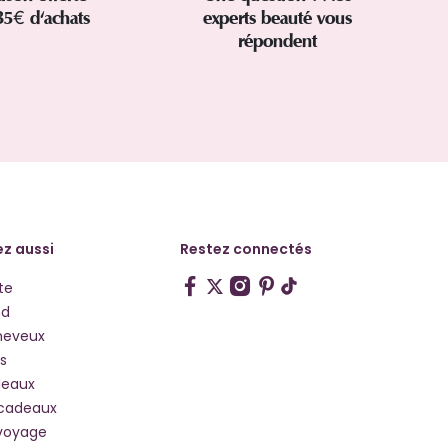
35€ d'achats
experts beauté vous
répondent
z aussi
Restez connectés
te
hd
heveux
s
deaux
 cadeaux
voyage