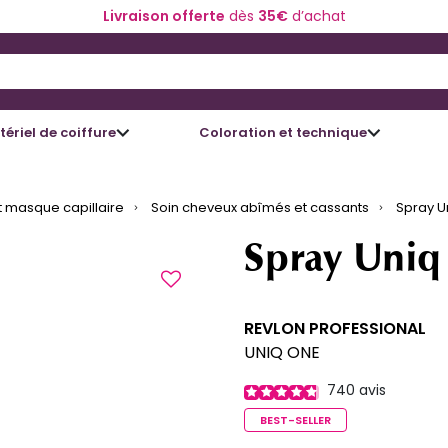
Livraison offerte
dès
35€
d’achat
 and Down arrow keys to navigate search results.
ériel de coiffure
Coloration et technique
 masque capillaire
Soin cheveux abîmés et cassants
Spray U
Spray Uniq
REVLON PROFESSIONAL
UNIQ ONE
740
avis
BEST-SELLER