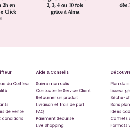
 2h en
2, 3, 4 ou 10 fois
dès 
le Click
grâce à Alma
ct
iffeur
Aide & Conseils
Découvre
que du Coiffeur
Suivre mon colis
Plan du si
lité
Contacter le Service Client
Lisseur g
Retourner un produit
Sèche-c
iants
Livraison et frais de port
Bons plan
les de vente
FAQ
Idées ca
t conditions
Paiement Sécurisé
Coffrets
Live Shopping
Formats 