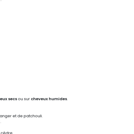
eux secs
ou sur
cheveux humides
.
ranger et de patchouli.
.
 cèdre.