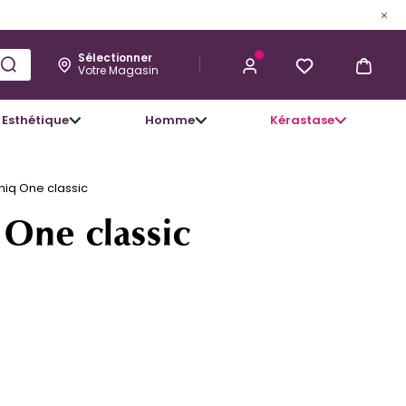
9,90 €
J’ACHÈTE
Sélectionner
Votre Magasin
Esthétique
Homme
Kérastase
niq One classic
 One classic