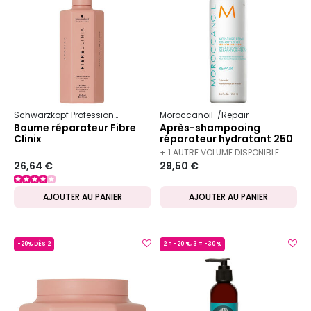
Schwarzkopf Professional
Fibre clinix
Moroccanoil
Réparation
Repair
Baume réparateur Fibre
Après-shampooing
Clinix
réparateur hydratant 250
ml
+ 1 AUTRE VOLUME DISPONIBLE
26,64 €
29,50 €
AJOUTER AU PANIER
AJOUTER AU PANIER
-20% DÈS 2
2 = -20 %, 3 = -30 %