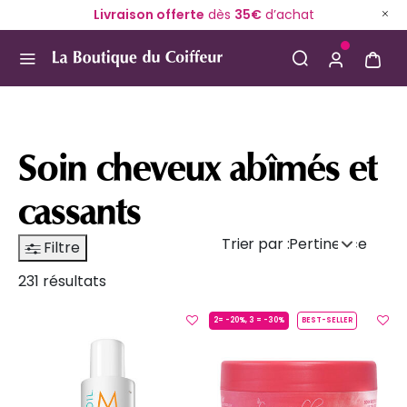
Livraison offerte
dès
35€
d’achat
Use Up and Down arrow keys to navigate search result
Soin cheveux abîmés et
cassants
Trier par :
Pertinence
Filtre
231 résultats
2= -20%, 3 = -30%
BEST-SELLER