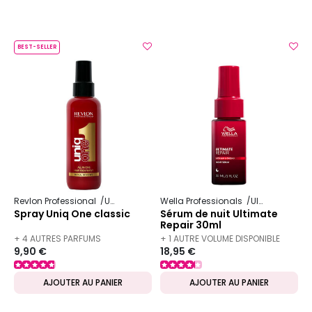
BEST-SELLER
Revlon Professional
Uniq One
Wella Professionals
Ultimate Repair
Spray Uniq One classic
Sérum de nuit Ultimate
Repair 30ml
+ 4 AUTRES PARFUMS
+ 1 AUTRE VOLUME DISPONIBLE
9,90 €
18,95 €
DISPONIBLES
AJOUTER AU PANIER
AJOUTER AU PANIER