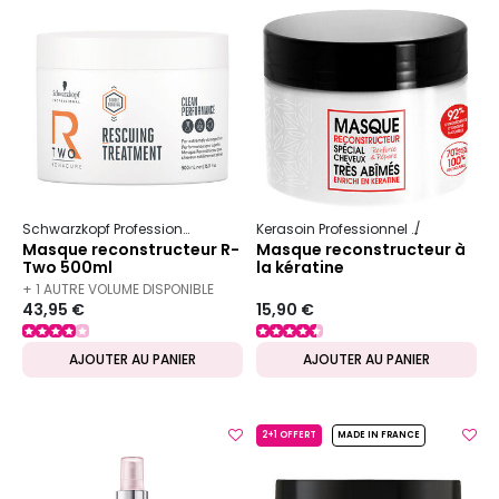
Schwarzkopf Professional
Bc Bonacure
R-Two
Kerasoin Professionnel
Shampooing
Masque reconstructeur R-
Masque reconstructeur à
Two 500ml
la kératine
+ 1 AUTRE VOLUME DISPONIBLE
43,95 €
15,90 €
AJOUTER AU PANIER
AJOUTER AU PANIER
2+1 OFFERT
MADE IN FRANCE