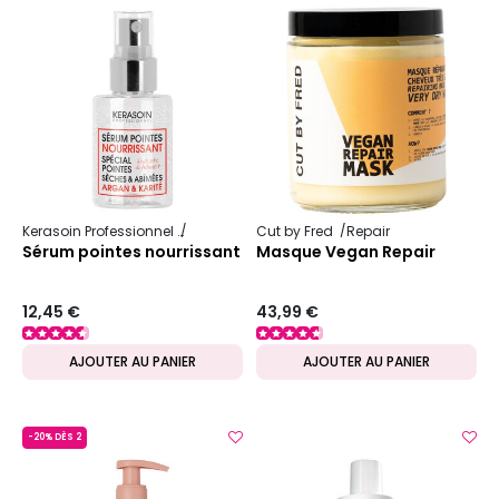
Kerasoin Professionnel
Shampooing et soin capillaire
Cut by Fred
Repair
Nutrition et r
Sérum pointes nourrissant
Masque Vegan Repair
12,45 €
43,99 €
AJOUTER AU PANIER
AJOUTER AU PANIER
-20% DÈS 2