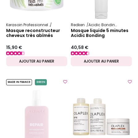
Kerasoin Professionnel
Nature
Reconstructeur et nourrissant
Redken
Acidic Bonding Concentrate
Masque reconstructeur
Masque liquide 5 minutes
cheveux très abîmés
Acidic Bonding
Gamme Nature
Concentrate
15,90 €
40,58 €
AJOUTER AU PANIER
AJOUTER AU PANIER
MADE IN FRANCE
GREEN