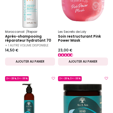
Moroccanoil
Repair
Les Secrets de Loly
Après-shampooing
Soin restructurant Pink
réparateur hydratant 70
Power Mask
ml
+ 1 AUTRE VOLUME DISPONIBLE
14,50 €
23,00 €
AJOUTER AU PANIER
AJOUTER AU PANIER
2 = -20 %, 3 = -30 %
2 = -20 %, 3 = -30 %