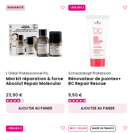
NOUVEAUTÉ
-20% DÈS 2
L’Oréal Professionnel Paris
Serie Expert
Absolut Repair Molecular
Schwarzkopf Professional
Bc Bon
Mini kit réparation & force
Rénovateur de pointes+
Absolut Repair Molecular
BC Repair Rescue
23,90 €
9,50 €
AJOUTER AU PANIER
AJOUTER AU PANIER
-20% DÈS 2
BEST-SELLER
MADE IN FRANCE