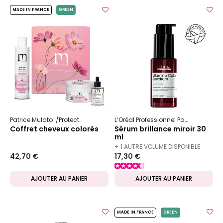
MADE IN FRANCE
GREEN
Patrice Mulato
Protecteur couleur
L’Oréal Professionnel Paris
Serie Ex
Coffret cheveux colorés
Sérum brillance miroir 30
ml
+ 1 AUTRE VOLUME DISPONIBLE
42,70 €
17,30 €
AJOUTER AU PANIER
AJOUTER AU PANIER
MADE IN FRANCE
GREEN