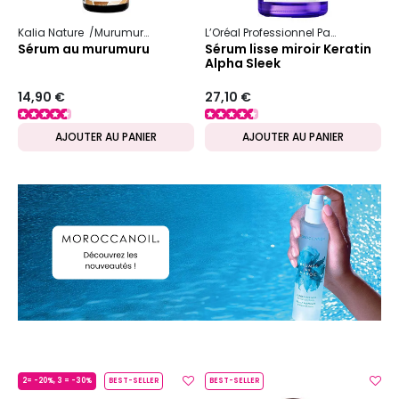
Kalia Nature
Murumuru
L’Oréal Professionnel Paris
Serie Ex
Sérum au murumuru
Sérum lisse miroir Keratin
Alpha Sleek
14,90 €
27,10 €
AJOUTER AU PANIER
AJOUTER AU PANIER
2= -20%, 3 = -30%
BEST-SELLER
BEST-SELLER