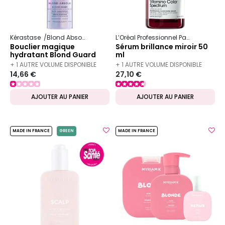
Kérastase
Blond Absolu
L’Oréal Professionnel Paris
Serie Ex
Bouclier magique
Sérum brillance miroir 50
hydratant Blond Guard
ml
45ml
+ 1 AUTRE VOLUME DISPONIBLE
+ 1 AUTRE VOLUME DISPONIBLE
14,66 €
27,10 €
AJOUTER AU PANIER
AJOUTER AU PANIER
MADE IN FRANCE
GREEN
MADE IN FRANCE