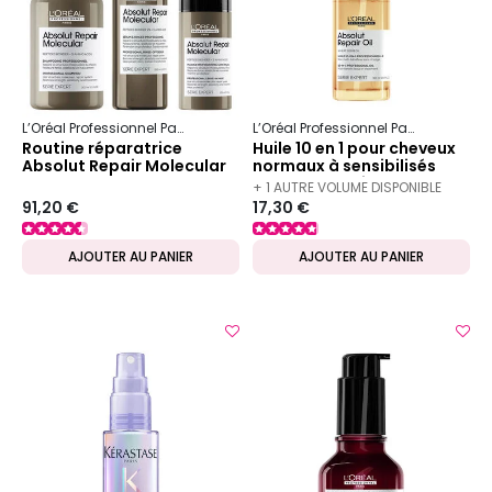
L’Oréal Professionnel Paris
Serie Expert
Absolut Repair Molecular
L’Oréal Professionnel Paris
Serie Ex
Routine réparatrice
Huile 10 en 1 pour cheveux
Absolut Repair Molecular
normaux à sensibilisés
Absolut Repair 30 ml
+ 1 AUTRE VOLUME DISPONIBLE
91,20 €
17,30 €
AJOUTER AU PANIER
AJOUTER AU PANIER