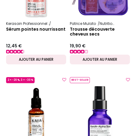
Kerasoin Professionnel
Shampooing et soin capillaire
Patrice Mulato
Nutrition
Nutrition et r
Sérum pointes nourrissant
Trousse découverte
cheveux secs
12,45 €
19,90 €
AJOUTER AU PANIER
AJOUTER AU PANIER
2 = -20 %, 3 = -30 %
BEST-SELLER
MADE IN FRANCE