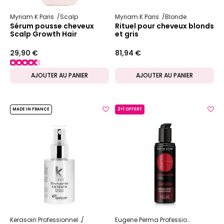
Myriam.K Paris
Scalp
Myriam.K Paris
Blonde
Sérum pousse cheveux
Rituel pour cheveux blonds
Scalp Growth Hair
et gris
29,90 €
81,94 €
AJOUTER AU PANIER
AJOUTER AU PANIER
MADE IN FRANCE
2+1 OFFERT
Kerasoin Professionnel
K-Liss
Eugene Perma Professionnel
Essen