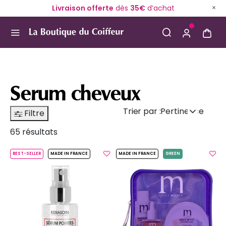
Livraison offerte
dès
35€
d’achat
Use Up and Down arrow keys to navigate search result
Serum cheveux
Trier par :
Pertinence
Filtre
65 résultats
BEST-SELLER
MADE IN FRANCE
MADE IN FRANCE
GREEN