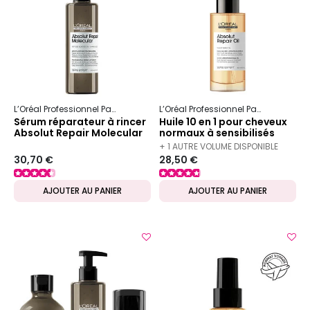
L’Oréal Professionnel Paris
Serie Expert
Absolut Repair Molecular
L’Oréal Professionnel Paris
Serie Ex
Sérum réparateur à rincer
Huile 10 en 1 pour cheveux
Absolut Repair Molecular
normaux à sensibilisés
Absolut Repair 90 ml
+ 1 AUTRE VOLUME DISPONIBLE
30,70 €
28,50 €
AJOUTER AU PANIER
AJOUTER AU PANIER