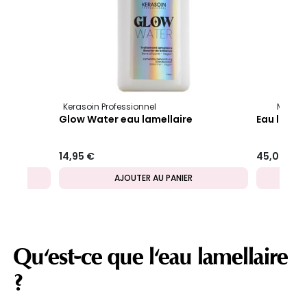
onacure
Repair Rescue +
Kerasoin Professionnel
Myriam.
cue+
Glow Water eau lamellaire
Eau lamel
14,95 €
45,00 €
AJOUTER AU PANIER
Qu'est-ce que l'eau lamellaire
?