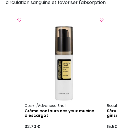
circulation sanguine et favoriser l'absorption.
Cosrx
Advanced Snail
Beauty of J
 yeux
Crème contours des yeux mucine
Sérum revi
d'escargot
ginseng & 
32,70 €
15,50 €