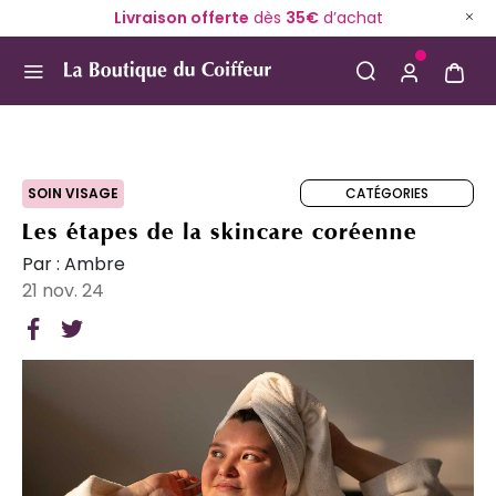
Livraison offerte
dès
35€
d’achat
Use Up and Down arrow keys to navigate search result
CATÉGORIES
SOIN VISAGE
Les étapes de la skincare coréenne
Par : Ambre
21 nov. 24