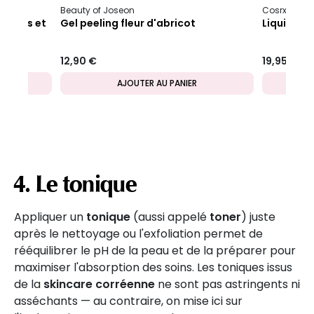
Beauty of Joseon
Cosrx
iantes et
Gel peeling fleur d'abricot
Liquide ex
12,90 €
19,95 €
AJOUTER AU PANIER
4. Le tonique
Appliquer un
tonique
(aussi appelé
toner
) juste
après le nettoyage ou l'exfoliation permet de
rééquilibrer le pH de la peau et de la préparer pour
maximiser l'absorption des soins. Les toniques issus
de la
skincare corréenne
ne sont pas astringents ni
asséchants — au contraire, on mise ici sur