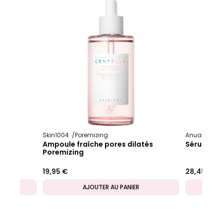
Skin1004
Poremizing
Anua
50+
Ampoule fraîche pores dilatés
Sérum uni
Poremizing
19,95 €
28,45 €
AJOUTER AU PANIER