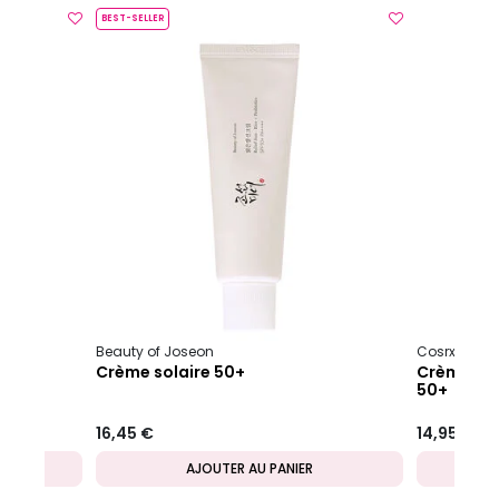
BEST-SELLER
Beauty of Joseon
Cosrx
 50+
Crème solaire 50+
Crème sol
50+
16,45 €
14,95 €
AJOUTER AU PANIER