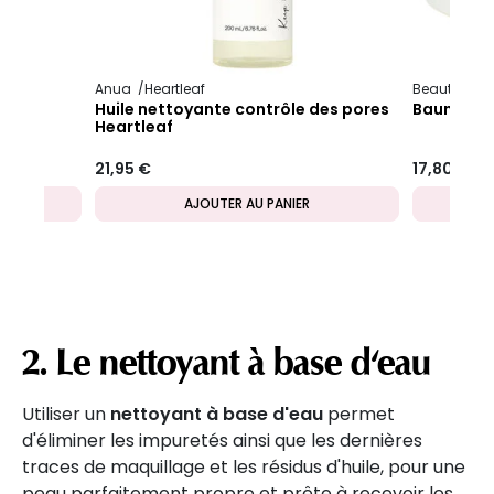
Anua
Heartleaf
Beauty of J
g
Huile nettoyante contrôle des pores
Baume net
Heartleaf
21,95 €
17,80 €
AJOUTER AU PANIER
2. Le nettoyant à base d'eau
Utiliser un
nettoyant à base d'eau
permet
d'éliminer les impuretés ainsi que les dernières
traces de maquillage et les résidus d'huile, pour une
peau parfaitement propre et prête à recevoir les