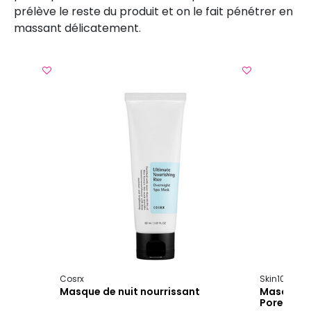
prélève le reste du produit et on le fait pénétrer en
massant délicatement.
Cosrx
Skin1004
P
tés
Masque de nuit nourrissant
Masque en
Poremizi