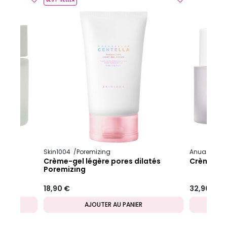
BEST-SELLER
Skin1004
Poremizing
Anua
Hear
Crème-gel légère pores dilatés
Crème apa
Poremizing
18,90 €
32,90 €
AJOUTER AU PANIER