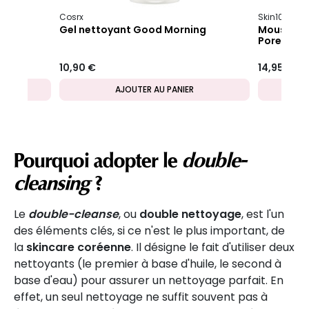
Cosrx
Skin1004
P
Gel nettoyant Good Morning
Mousse ne
Poremizi
10,90 €
14,95 €
AJOUTER AU PANIER
Pourquoi adopter le
double-
cleansing
?
Le
double-cleanse
, ou
double nettoyage
, est l'un
des éléments clés, si ce n'est le plus important, de
la
skincare coréenne
. Il désigne le fait d'utiliser deux
nettoyants (le premier à base d'huile, le second à
base d'eau) pour assurer un nettoyage parfait. En
effet, un seul nettoyage ne suffit souvent pas à