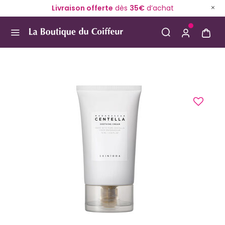
Livraison offerte
dès
35€
d’achat
Use Up and Down arrow keys to navigate search result