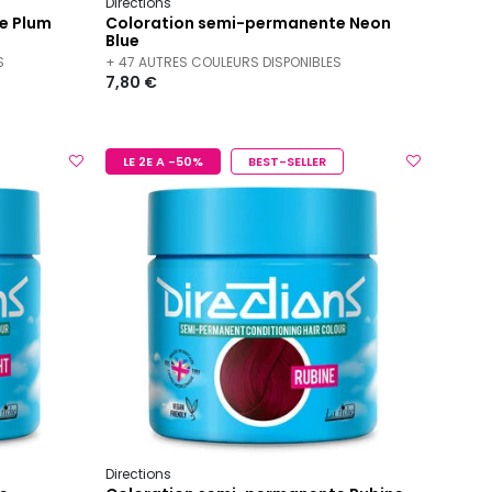
Directions
e Plum
Coloration semi-permanente Neon
Blue
S
+ 47 AUTRES COULEURS DISPONIBLES
7,80 €
LE 2E A -50%
BEST-SELLER
Directions