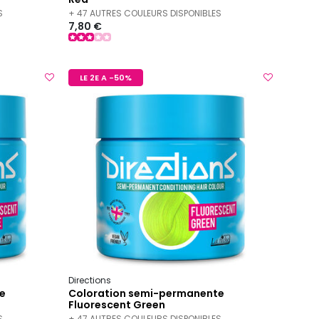
S
+ 47 AUTRES COULEURS DISPONIBLES
7,80 €
LE 2E A -50%
Directions
e
Coloration semi-permanente
Fluorescent Green
S
+ 47 AUTRES COULEURS DISPONIBLES