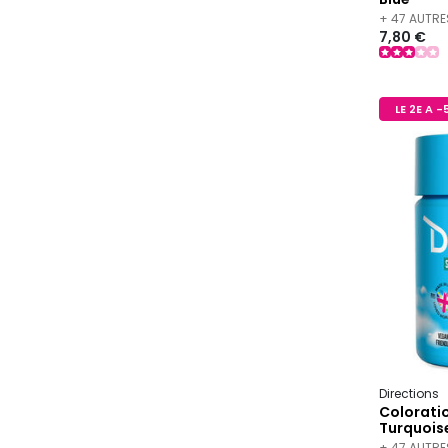
+ 47 AUTRE
7,80 €
LE 2E A 
Directions
Colorati
Turquois
+ 47 AUTRE