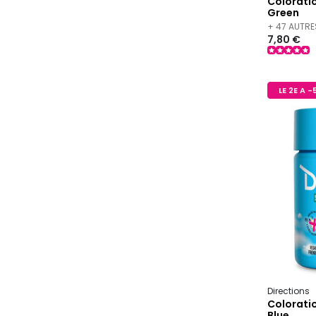
Colorati
Green
+ 47 AUTRE
7,80 €
LE 2E A 
Directions
Colorati
Blue