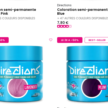
Directions
on semi-permanente
Coloration semi-permanent
 Pink
Blue
S COULEURS DISPONIBLES
+ 47 AUTRES COULEURS DISPONIBLE
7,80 €
-50%
LE 2E A -50%
BEST-SELLER