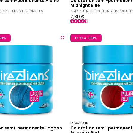
on semi-permanente Alpine
Coloration semi-permanent
Midnight Blue
S COULEURS DISPONIBLES
+ 47 AUTRES COULEURS DISPONIBLE
7,80 €
-50%
LE 2E A -50%
Directions
on semi-permanente Lagoon
Coloration semi-permanent
Pillarbox Red