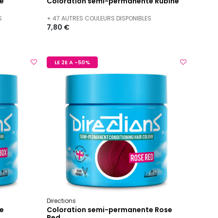
e
Coloration semi-permanente Rubine
S
+ 47 AUTRES COULEURS DISPONIBLES
7,80 €
LE 2E A -50%
Directions
e
Coloration semi-permanente Rose
Red