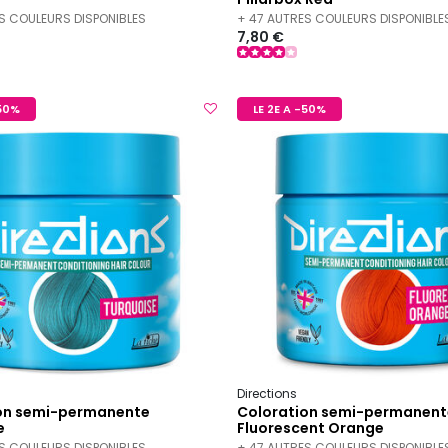
S COULEURS DISPONIBLES
+ 47 AUTRES COULEURS DISPONIBLE
7,80 €
-50%
LE 2E A -50%
Directions
on semi-permanente
Coloration semi-permanent
e
Fluorescent Orange
S COULEURS DISPONIBLES
+ 47 AUTRES COULEURS DISPONIBLE