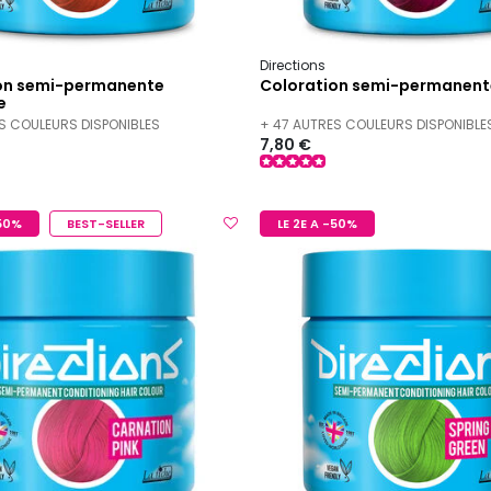
Directions
on semi-permanente
Coloration semi-permanent
e
S COULEURS DISPONIBLES
+ 47 AUTRES COULEURS DISPONIBLE
7,80 €
-50%
BEST-SELLER
LE 2E A -50%