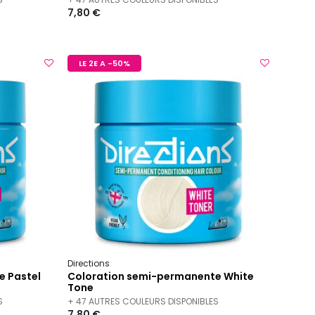
7,80 €
LE 2E A -50%
Directions
e Pastel
Coloration semi-permanente White
Tone
S
+ 47 AUTRES COULEURS DISPONIBLES
7,80 €