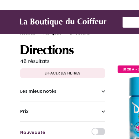
Marques
Produit de coiffure
Mat
Use Up
Accueil
Marques
Directions
Directions
48 résultats
LE 2E A 
EFFACER LES FILTRES
Les mieux notés
Prix
Nouveauté