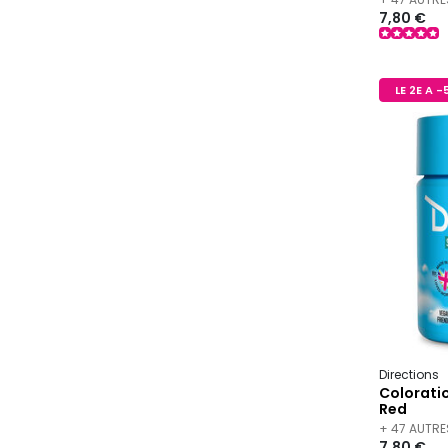
7,80 €
LE 2E A 
Directions
Colorati
Red
+ 47 AUTRE
7,80 €