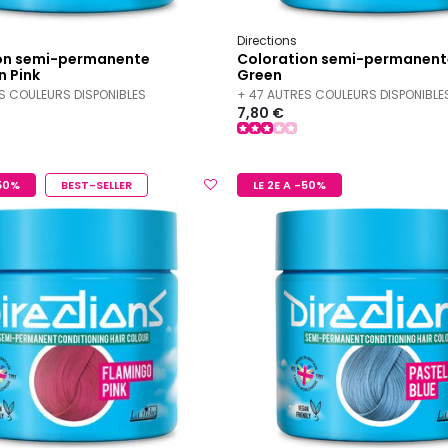
Directions
on semi-permanente
Coloration semi-permanent
n Pink
Green
S COULEURS DISPONIBLES
+ 47 AUTRES COULEURS DISPONIBLE
7,80 €
-50%
BEST-SELLER
LE 2E A -50%