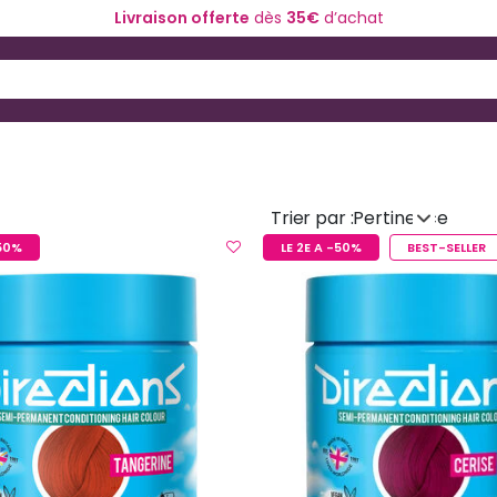
Livraison offerte
dès
35€
d’achat
ériel de coiffure
Coloration et technique
 and Down arrow keys to navigate search results.
Trier par :
Pertinence
-50%
LE 2E A -50%
BEST-SELLER