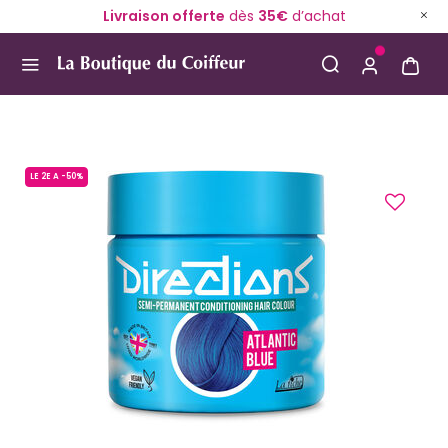
Livraison offerte
dès
35€
d’achat
Use Up and Down arrow keys to navigate search result
LE 2E A -50%