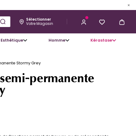
Sélectionner
Votre Magasin
Esthétique
Homme
Kérastase
7,80 €
J’ACHÈTE
manente Stormy Grey
 semi-permanente
y