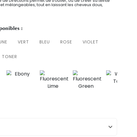
de Directions permet de trouver, ou de créer sa teinte
 et mélangeables, tout en laissant les cheveux doux,
ponibles :
UNE
VERT
BLEU
ROSE
VIOLET
TONER