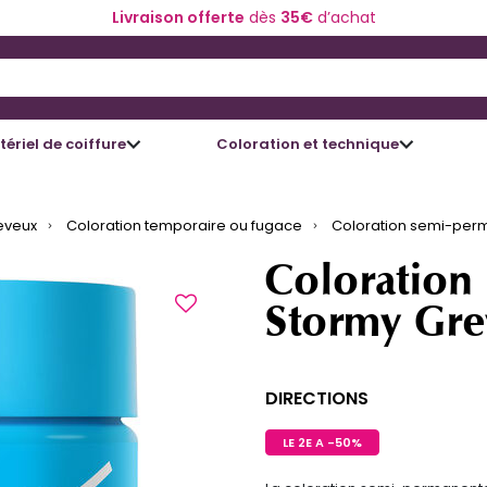
Livraison offerte
dès
35€
d’achat
 and Down arrow keys to navigate search results.
ériel de coiffure
Coloration et technique
eveux
Coloration temporaire ou fugace
Coloration semi-per
Coloration
Stormy Gre
DIRECTIONS
LE 2E A -50%