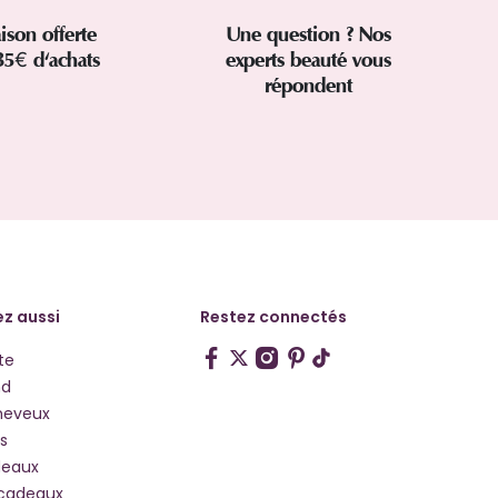
aison offerte
Une question ? Nos
35€ d'achats
experts beauté vous
répondent
z aussi
Restez connectés
te
hd
heveux
s
deaux
 cadeaux