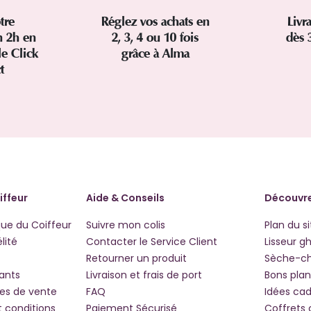
tre
Réglez vos achats en
Livr
 2h en
2, 3, 4 ou 10 fois
dès 
le Click
grâce à Alma
ct
iffeur
Aide & Conseils
Découvre
que du Coiffeur
Suivre mon colis
Plan du si
lité
Contacter le Service Client
Lisseur g
Retourner un produit
Sèche-c
iants
Livraison et frais de port
Bons plan
les de vente
FAQ
Idées ca
t conditions
Paiement Sécurisé
Coffrets