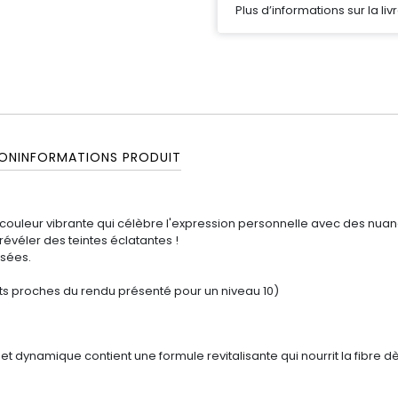
Plus d’informations sur la liv
ON
INFORMATIONS PRODUIT
 couleur vibrante qui célèbre l'expression personnelle avec des nu
évéler des teintes éclatantes !
isées.
ts proches du rendu présenté pour un niveau 10)
et dynamique contient une formule revitalisante qui nourrit la fibre d