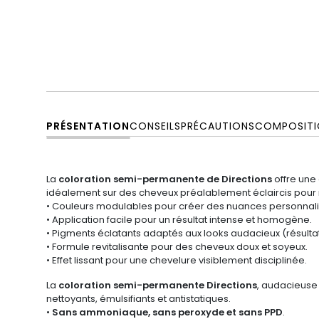
PRÉSENTATION
CONSEILS
PRÉCAUTIONS
COMPOSITI
La
coloration semi-permanente de Directions
offre une
idéalement sur des cheveux préalablement éclaircis pour r
• Couleurs modulables pour créer des nuances personnal
• Application facile pour un résultat intense et homogène.
• Pigments éclatants adaptés aux looks audacieux (résulta
• Formule revitalisante pour des cheveux doux et soyeux.
• Effet lissant pour une chevelure visiblement disciplinée.
La
coloration semi-permanente Directions
, audacieuse 
nettoyants, émulsifiants et antistatiques.
•
Sans ammoniaque, sans peroxyde et sans PPD
.