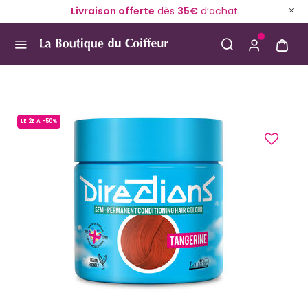
Livraison offerte
dès
35€
d’achat
Use Up and Down arrow keys to navigate search result
LE 2E A -50%