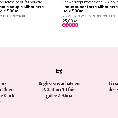
f Professional
Silhouette
Schwarzkopf Professional
Silhoue
enue souple Silhouette
Laque super forte Silhouett
Hold 500ml
Hold 500ml
VOLUME DISPONIBLE
+ 2 AUTRES VOLUMES DISPONIBLES
25,63 €
tre
Réglez vos achats en
Livr
 2h en
2, 3, 4 ou 10 fois
dès 
le Click
grâce à Alma
ct