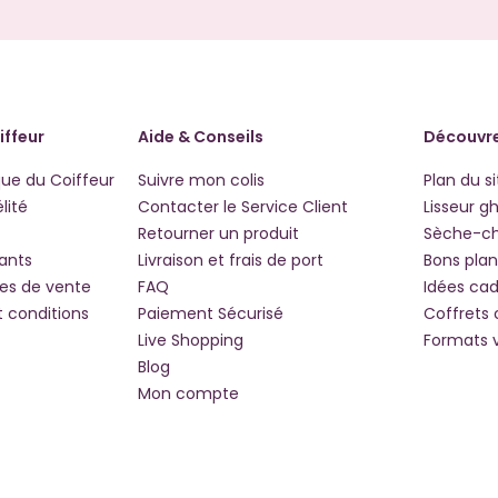
iffeur
Aide & Conseils
Découvre
que du Coiffeur
Suivre mon colis
Plan du si
lité
Contacter le Service Client
Lisseur g
Retourner un produit
Sèche-c
iants
Livraison et frais de port
Bons plan
les de vente
FAQ
Idées ca
t conditions
Paiement Sécurisé
Coffrets
Live Shopping
Formats 
Blog
Mon compte