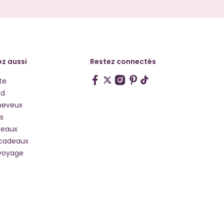
z aussi
Restez connectés
te
hd
heveux
s
deaux
 cadeaux
voyage