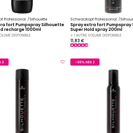
f Professional
Silhouette
Schwarzkopf Professional
Silhoue
ra fort Pumpspray Silhouette
Spray extra fort Pumpspray 
ld recharge 1000ml
Super Hold spray 200ml
VOLUME DISPONIBLE
+ 1 AUTRE VOLUME DISPONIBLE
11,83 €
 2
-20% DÈS 2