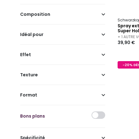
Composition
Schwarzkop
Spray ext
Super Ho
Idéal pour
+ 1 AUTRE 
39,90 €
Effet
-20% DÈS
Texture
Format
Bons plans
Spécificité