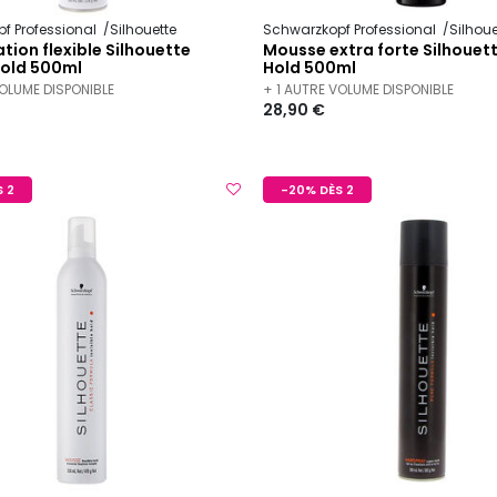
f Professional
Silhouette
Schwarzkopf Professional
Silhoue
ation flexible Silhouette
Mousse extra forte Silhouet
Hold 500ml
Hold 500ml
VOLUME DISPONIBLE
+ 1 AUTRE VOLUME DISPONIBLE
28,90 €
 2
-20% DÈS 2