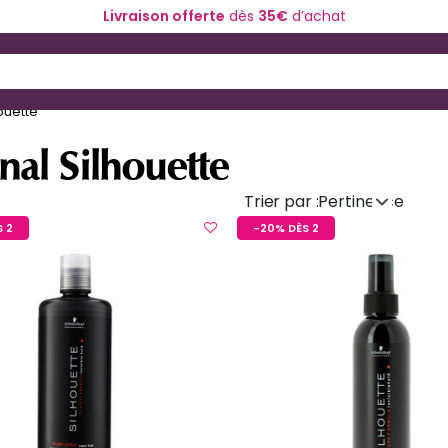
Livraison offerte
dès
35€
d’achat
ériel de coiffure
Coloration et technique
 and Down arrow keys to navigate search results.
ouette
nal Silhouette
Trier par :
Pertinence
 2
-20% DÈS 2