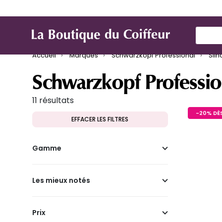
Marques
Produit de coiffure
Mat
Use Up
Accueil
Marques
Schwarzkopf Professional
Silh
Schwarzkopf Professio
11 résultats
-20% DÈS
EFFACER LES FILTRES
Gamme
Les mieux notés
Prix