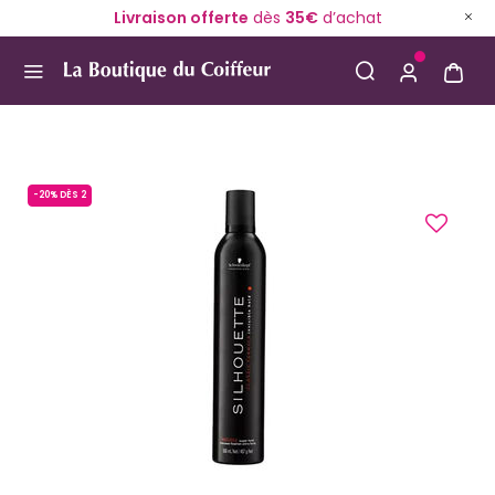
Livraison offerte
dès
35€
d’achat
Use Up and Down arrow keys to navigate search result
-20% DÈS 2