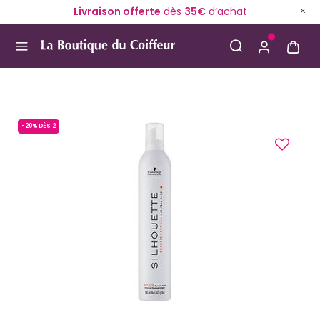
Livraison offerte
dès
35€
d’achat
Use Up and Down arrow keys to navigate search result
-20% DÈS 2