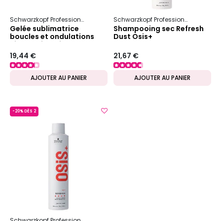
Schwarzkopf Professional
Osis+
Boucles & Ondulations
Schwarzkopf Professional
Osis+
Gelée sublimatrice
Shampooing sec Refresh
boucles et ondulations
Dust Osis+
Tipsy Twirl Osis+
19,44 €
21,67 €
AJOUTER AU PANIER
AJOUTER AU PANIER
-20% DÈS 2
Schwarzkopf Professional
Osis+
Fixation