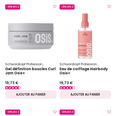
-20% DÈS 2
-20% DÈS 2
Schwarzkopf Professional
Osis+
Boucles & Ondulations
Schwarzkopf Professional
Osis+
Gel définition boucles Curl
Eau de coiffage Hairbody
Jam Osis+
Osis+
19,73 €
19,73 €
AJOUTER AU PANIER
AJOUTER AU PANIER
-20% DÈS 2
-20% DÈS 2