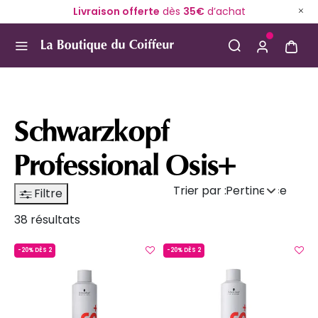
Livraison offerte
dès
35€
d’achat
Use Up and Down arrow keys to navigate search result
Schwarzkopf
Professional Osis+
Trier par :
Pertinence
Filtre
38 résultats
-20% DÈS 2
-20% DÈS 2