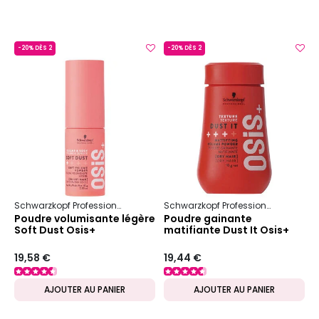
-20% DÈS 2
-20% DÈS 2
Schwarzkopf Professional
Osis+
Volume & Maintien
Schwarzkopf Professional
Osis+
Poudre volumisante légère
Poudre gainante
Soft Dust Osis+
matifiante Dust It Osis+
19,58 €
19,44 €
AJOUTER AU PANIER
AJOUTER AU PANIER