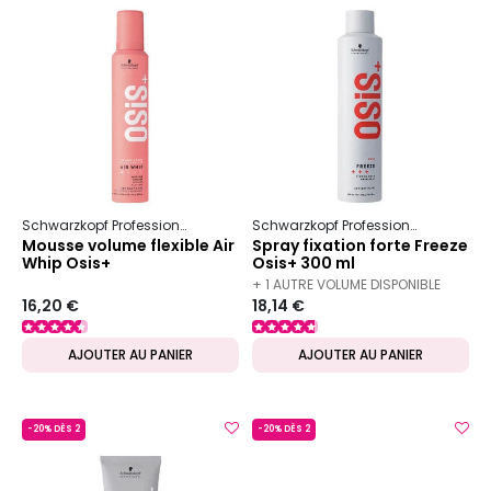
Schwarzkopf Professional
Osis+
Volume & Maintien
Schwarzkopf Professional
Osis+
Mousse volume flexible Air
Spray fixation forte Freeze
Whip Osis+
Osis+ 300 ml
+ 1 AUTRE VOLUME DISPONIBLE
16,20 €
18,14 €
AJOUTER AU PANIER
AJOUTER AU PANIER
-20% DÈS 2
-20% DÈS 2