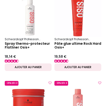
Schwarzkopf Professional
Osis+
Douceur & Brillance
Schwarzkopf Professional
Osis+
Spray thermo-protecteur
Pâte glue ultime Rock Hard
Flatliner Osis+
Osis+
18,14 €
19,58 €
AJOUTER AU PANIER
AJOUTER AU PANIER
-20% DÈS 2
-20% DÈS 2