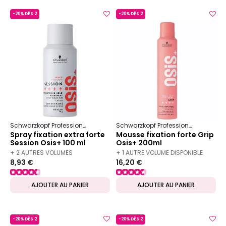
-20% DÈS 2
-20% DÈS 2
Schwarzkopf Professional
Osis+
Fixation
Schwarzkopf Professional
Osis+
Spray fixation extra forte
Mousse fixation forte Grip
Session Osis+ 100 ml
Osis+ 200ml
+ 2 AUTRES VOLUMES
+ 1 AUTRE VOLUME DISPONIBLE
8,93 €
16,20 €
DISPONIBLES
AJOUTER AU PANIER
AJOUTER AU PANIER
-20% DÈS 2
-20% DÈS 2