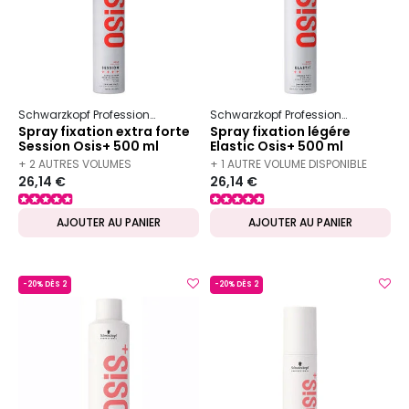
Schwarzkopf Professional
Osis+
Fixation
Schwarzkopf Professional
Osis+
Spray fixation extra forte
Spray fixation légére
Session Osis+ 500 ml
Elastic Osis+ 500 ml
+ 2 AUTRES VOLUMES
+ 1 AUTRE VOLUME DISPONIBLE
26,14 €
26,14 €
DISPONIBLES
AJOUTER AU PANIER
AJOUTER AU PANIER
-20% DÈS 2
-20% DÈS 2