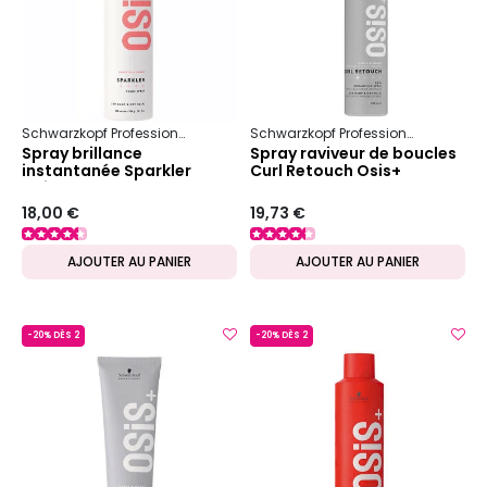
Schwarzkopf Professional
Osis+
Douceur & Brillance
Schwarzkopf Professional
Osis+
Spray brillance
Spray raviveur de boucles
instantanée Sparkler
Curl Retouch Osis+
Osis+
18,00 €
19,73 €
AJOUTER AU PANIER
AJOUTER AU PANIER
-20% DÈS 2
-20% DÈS 2