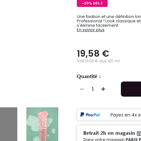
-20% DÈS 2
Une fixation et une définition 
Professional ! Look classique et
s'élimine facilement.
En savoir plus
19,58 €
Soit 13,05 € aux 100 ml
Quantité :
Payez en 4x s
Retrait 2h en magasin
Dans votre magasin
PARIS 