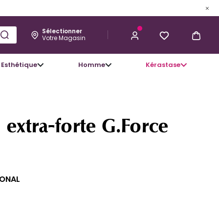
Sélectionner
Votre Magasin
Esthétique
Homme
Kérastase
19,58 €
J’ACHÈTE
n extra-forte G.Force
IONAL