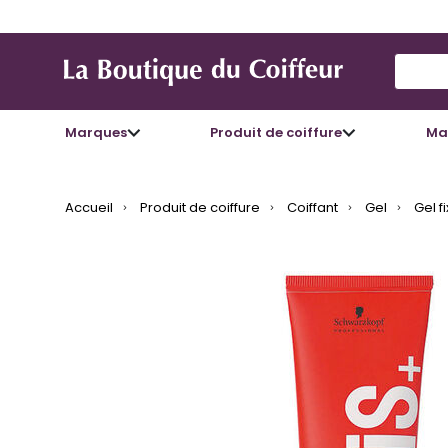
Use Up
Marques
Produit de coiffure
Mat
Accueil
Produit de coiffure
Coiffant
Gel
Gel f