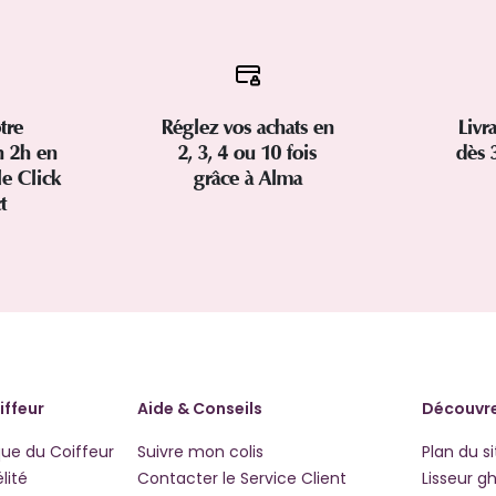
tre
Réglez vos achats en
Livr
 2h en
2, 3, 4 ou 10 fois
dès 
le Click
grâce à Alma
ct
iffeur
Aide & Conseils
Découvre
que du Coiffeur
Suivre mon colis
Plan du si
lité
Contacter le Service Client
Lisseur g