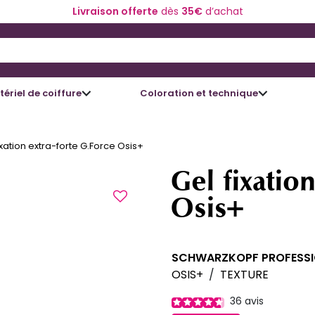
Livraison offerte
dès
35€
d’achat
 and Down arrow keys to navigate search results.
ériel de coiffure
Coloration et technique
ixation extra-forte G.Force Osis+
Gel fixatio
Osis+
SCHWARZKOPF PROFESS
OSIS+
/
TEXTURE
36
avis