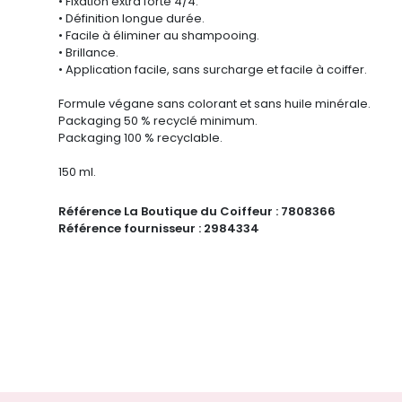
• Fixation extra forte 4/4.
• Définition longue durée.
• Facile à éliminer au shampooing.
• Brillance.
• Application facile, sans surcharge et facile à coiffer.
Formule végane sans colorant et sans huile minérale.
Packaging 50 % recyclé minimum.
Packaging 100 % recyclable.
150 ml.
Référence La Boutique du Coiffeur :
7808366
Référence fournisseur :
2984334