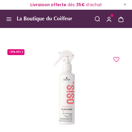
Livraison offerte
dès
35€
d’achat
Use Up and Down arrow keys to navigate search result
-20% DÈS 2