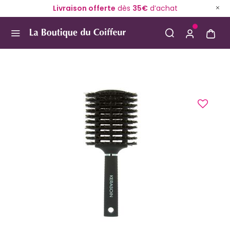
Livraison offerte
dès
35€
d’achat
Use Up and Down arrow keys to navigate search result