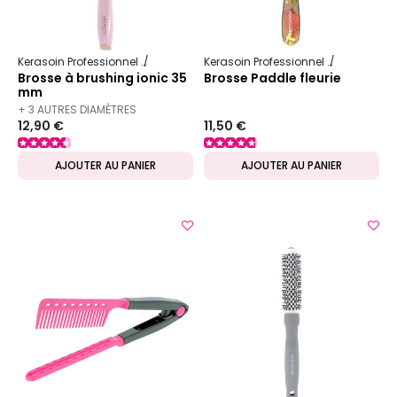
Kerasoin Professionnel
Matériel Coiffure
Brosse à brushing
Kerasoin Professionnel
Matériel Co
Brosse à brushing ionic 35
Brosse Paddle fleurie
mm
+ 3 AUTRES DIAMÈTRES
12,90 €
11,50 €
DISPONIBLES
AJOUTER AU PANIER
AJOUTER AU PANIER