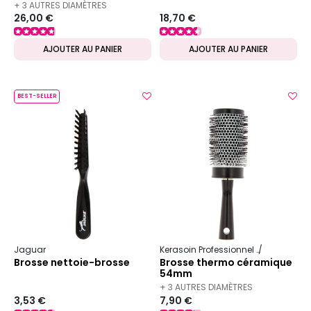
taille 2
+ 3 AUTRES DIAMÈTRES
26,00 €
18,70 €
DISPONIBLES
AJOUTER AU PANIER
AJOUTER AU PANIER
BEST-SELLER
Jaguar
Kerasoin Professionnel
Matériel Co
Brosse nettoie-brosse
Brosse thermo céramique
54mm
+ 3 AUTRES DIAMÈTRES
3,53 €
7,90 €
DISPONIBLES