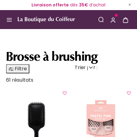
Livraison offerte
dès
35€
d’achat
Use Up and Down arrow keys to navigate search result
Brosse à brushing
Trier par :
Filtre
61 résultats