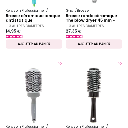
Kerasoin Professionnel
Matériel Coiffure
Ghd
Brosse
Brosse à brushing
Brosse céramique ionique
Brosse ronde céramique
antistatique
The blow dryer 45 mm -
antibactérienne 35mm
taille 3
+ 3 AUTRES DIAMÈTRES
+ 3 AUTRES DIAMÈTRES
14,95 €
27,35 €
DISPONIBLES
DISPONIBLES
AJOUTER AU PANIER
AJOUTER AU PANIER
Kerasoin Professionnel
Matériel Coiffure
Brosse à brushing
Kerasoin Professionnel
Matériel Co