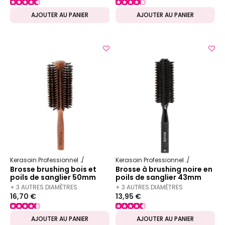
AJOUTER AU PANIER
AJOUTER AU PANIER
Kerasoin Professionnel
Matériel Coiffure
Brosse à brushing
Kerasoin Professionnel
Matériel Co
Brosse brushing bois et
Brosse à brushing noire en
poils de sanglier 50mm
poils de sanglier 43mm
+ 3 AUTRES DIAMÈTRES
+ 3 AUTRES DIAMÈTRES
16,70 €
13,95 €
DISPONIBLES
DISPONIBLES
AJOUTER AU PANIER
AJOUTER AU PANIER