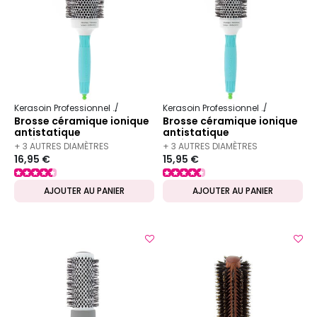
Kerasoin Professionnel
Matériel Coiffure
Brosse à brushing
Kerasoin Professionnel
Matériel Co
Brosse céramique ionique
Brosse céramique ionique
antistatique
antistatique
antibactérienne 55mm
antibactérienne 45mm
+ 3 AUTRES DIAMÈTRES
+ 3 AUTRES DIAMÈTRES
16,95 €
15,95 €
DISPONIBLES
DISPONIBLES
AJOUTER AU PANIER
AJOUTER AU PANIER