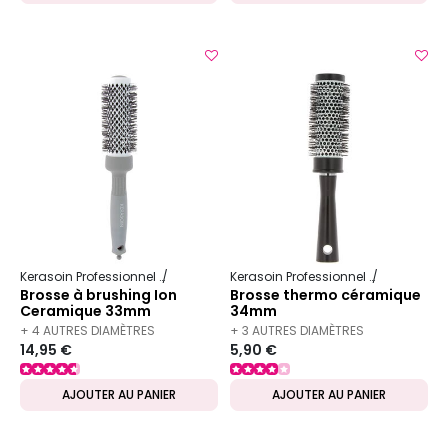
Kerasoin Professionnel
Matériel Coiffure
Brosse à brushing
Kerasoin Professionnel
Matériel Co
Brosse à brushing Ion
Brosse thermo céramique
Ceramique 33mm
34mm
+ 4 AUTRES DIAMÈTRES
+ 3 AUTRES DIAMÈTRES
14,95 €
5,90 €
DISPONIBLES
DISPONIBLES
AJOUTER AU PANIER
AJOUTER AU PANIER