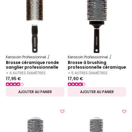
Kerasoin Professionnel
Matériel Coiffure
Brosse à brushing
Kerasoin Professionnel
Matériel Co
Brosse céramique ronde
Brosse à brushing
sanglier professionnelle
professionnelle céramique
43mm
65mm
+ 4 AUTRES DIAMÈTRES
+ 5 AUTRES DIAMÈTRES
17,95 €
17,90 €
DISPONIBLES
DISPONIBLES
AJOUTER AU PANIER
AJOUTER AU PANIER