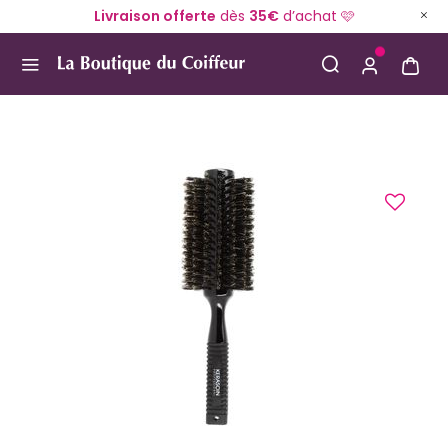
Livraison offerte
dès
35€
d’achat 🩷
Use Up and Down arrow keys to navigate search result