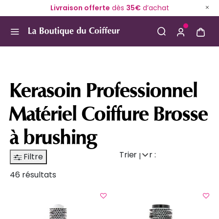
Livraison offerte
dès
35€
d’achat
Use Up and Down arrow keys to navigate search result
Kerasoin Professionnel
Matériel Coiffure Brosse
à brushing
Trier par :
Filtre
46 résultats