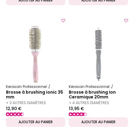
AJOUTER AU PANIER
AJOUTER AU PANIER
Kerasoin Professionnel
Matériel Coiffure
Brosse à brushing
Kerasoin Professionnel
Matériel Co
Brosse à brushing ionic 35
Brosse à brushing Ion
mm
Ceramique 20mm
+ 3 AUTRES DIAMÈTRES
+ 4 AUTRES DIAMÈTRES
12,90 €
13,95 €
DISPONIBLES
DISPONIBLES
AJOUTER AU PANIER
AJOUTER AU PANIER