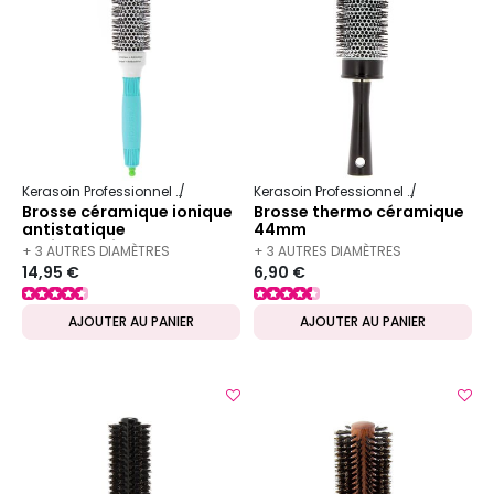
Kerasoin Professionnel
Matériel Coiffure
Brosse à brushing
Kerasoin Professionnel
Matériel Co
Brosse céramique ionique
Brosse thermo céramique
antistatique
44mm
antibactérienne 35mm
+ 3 AUTRES DIAMÈTRES
+ 3 AUTRES DIAMÈTRES
14,95 €
6,90 €
DISPONIBLES
DISPONIBLES
AJOUTER AU PANIER
AJOUTER AU PANIER