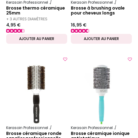
Kerasoin Professionnel
Matériel Coiffure
Brosse à brushing
Kerasoin Professionnel
Matériel Co
Brosse thermo céramique
Brosse à brushing ovale
25mm
pour cheveux longs
+ 3 AUTRES DIAMÈTRES
4,95 €
16,95 €
DISPONIBLES
AJOUTER AU PANIER
AJOUTER AU PANIER
Kerasoin Professionnel
Matériel Coiffure
Brosse à brushing
Kerasoin Professionnel
Matériel Co
Brosse céramique ronde
Brosse céramique ionique