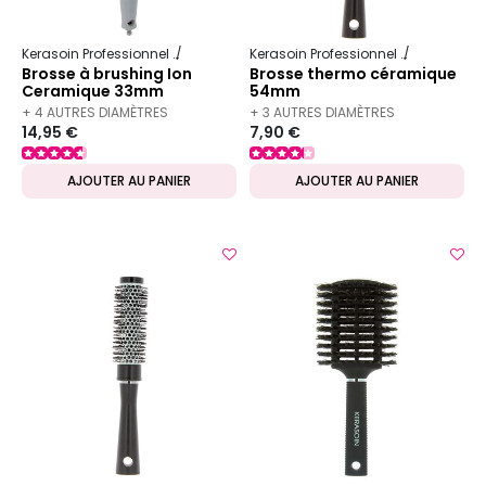
Kerasoin Professionnel
Matériel Coiffure
Brosse à brushing
Kerasoin Professionnel
Matériel Co
Brosse à brushing Ion
Brosse thermo céramique
Ceramique 33mm
54mm
+ 4 AUTRES DIAMÈTRES
+ 3 AUTRES DIAMÈTRES
14,95 €
7,90 €
DISPONIBLES
DISPONIBLES
AJOUTER AU PANIER
AJOUTER AU PANIER