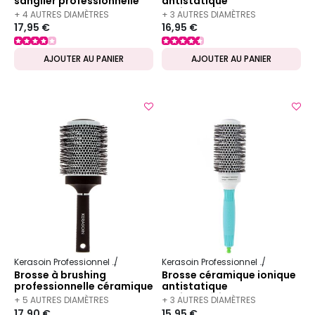
sanglier professionnelle
antistatique
43mm
antibactérienne 55mm
+ 4 AUTRES DIAMÈTRES
+ 3 AUTRES DIAMÈTRES
17,95 €
16,95 €
DISPONIBLES
DISPONIBLES
AJOUTER AU PANIER
AJOUTER AU PANIER
Kerasoin Professionnel
Matériel Coiffure
Brosse à brushing
Kerasoin Professionnel
Matériel Co
Brosse à brushing
Brosse céramique ionique
professionnelle céramique
antistatique
65mm
antibactérienne 45mm
+ 5 AUTRES DIAMÈTRES
+ 3 AUTRES DIAMÈTRES
17,90 €
15,95 €
DISPONIBLES
DISPONIBLES