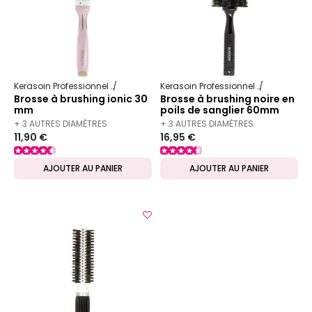
Kerasoin Professionnel
Matériel Coiffure
Brosse à brushing
Kerasoin Professionnel
Matériel Co
Brosse à brushing ionic 30
Brosse à brushing noire en
mm
poils de sanglier 60mm
+ 3 AUTRES DIAMÈTRES
+ 3 AUTRES DIAMÈTRES
11,90 €
16,95 €
DISPONIBLES
DISPONIBLES
AJOUTER AU PANIER
AJOUTER AU PANIER