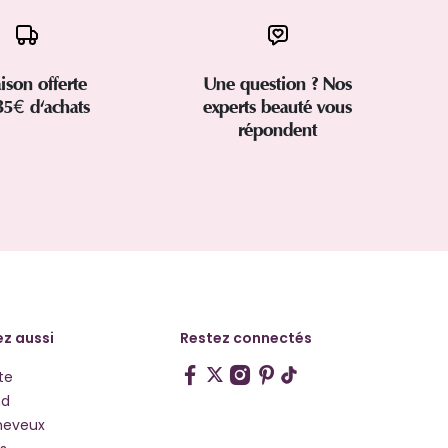
aison offerte
Une question ? Nos
35€ d'achats
experts beauté vous
répondent
z aussi
Restez connectés
te
hd
heveux