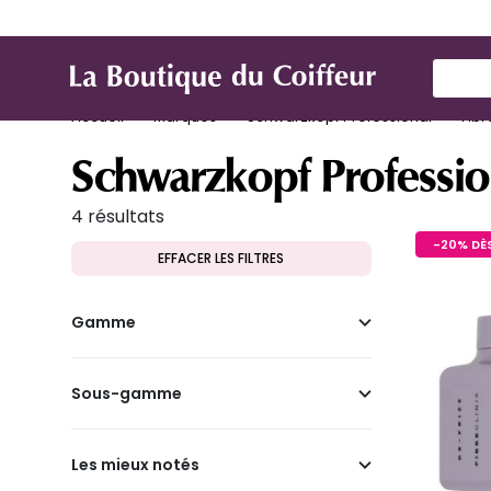
Marques
Produit de coiffure
Mat
Use Up
Accueil
Marques
Schwarzkopf Professional
Fibr
Schwarzkopf Profession
4 résultats
-20% DÈS
EFFACER LES FILTRES
Gamme
Sous-gamme
Les mieux notés