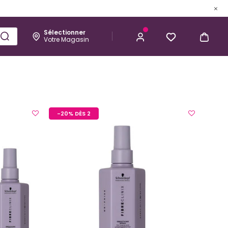
Sélectionner
Votre Magasin
Esthétique
Homme
Kérastase
-20% DÈS 2