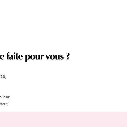
le
faite pour vous ?
ité,
pliner,
pais.