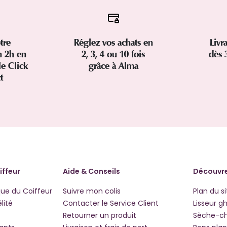
tre
Réglez vos achats en
Livr
 2h en
2, 3, 4 ou 10 fois
dès 
le Click
grâce à Alma
ct
iffeur
Aide & Conseils
Découvre
que du Coiffeur
Suivre mon colis
Plan du si
lité
Contacter le Service Client
Lisseur g
Retourner un produit
Sèche-c