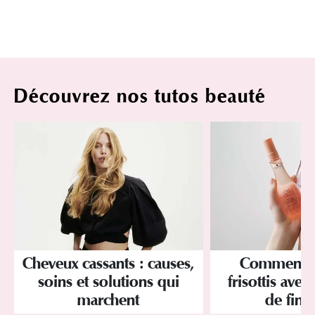
Découvrez nos tutos beauté
Cheveux cassants : causes,
Comment év
soins et solutions qui
frisottis avec
marchent
de finit