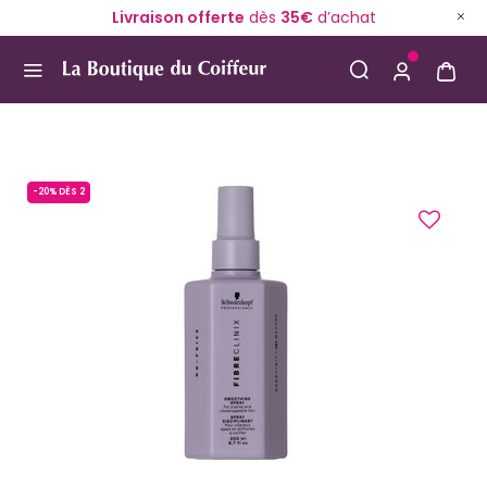
Livraison offerte
dès
35€
d’achat
Use Up and Down arrow keys to navigate search result
-20% DÈS 2