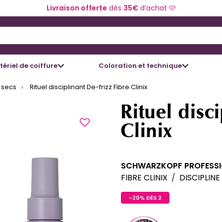
Livraison offerte
dès
35€
d’achat 🩷
 and Down arrow keys to navigate search results.
ériel de coiffure
Coloration et technique
 secs
Rituel disciplinant De-frizz Fibre Clinix
Rituel disc
Clinix
SCHWARZKOPF PROFESS
FIBRE CLINIX
/
DISCIPLINE
-20% DÈS 2