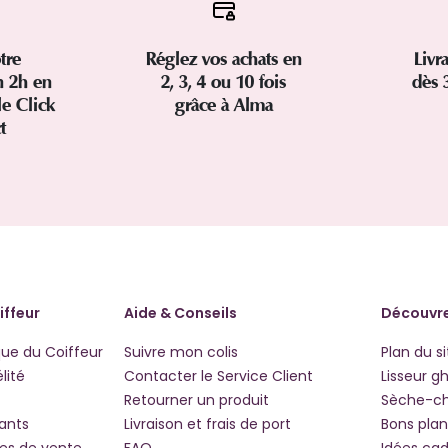
tre
Réglez vos achats en
Livr
 2h en
2, 3, 4 ou 10 fois
dès 
le Click
grâce à Alma
ct
iffeur
Aide & Conseils
Découvre
que du Coiffeur
Suivre mon colis
Plan du si
lité
Contacter le Service Client
Lisseur g
Retourner un produit
Sèche-c
iants
Livraison et frais de port
Bons plan
les de vente
FAQ
Idées ca