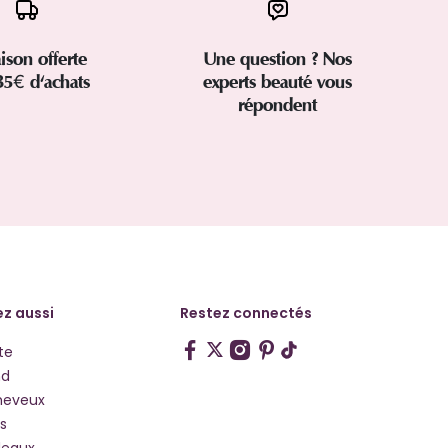
aison offerte
Une question ? Nos
35€ d'achats
experts beauté vous
répondent
z aussi
Restez connectés
te
hd
heveux
s
deaux