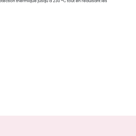
rotection thermique jusqu'à 230 °C tout en réduisant les