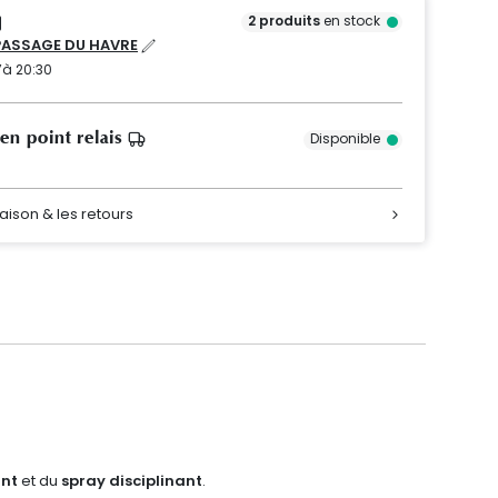
2
produits
en stock
PASSAGE DU HAVRE
’à 20:30
 en point relais
Disponible
raison & les retours
ant
et du
spray disciplinant
.