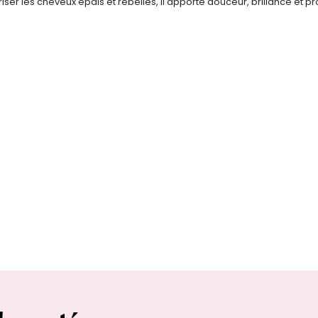
iser les cheveux épais et rebelles, il apporte douceur, brillance et p