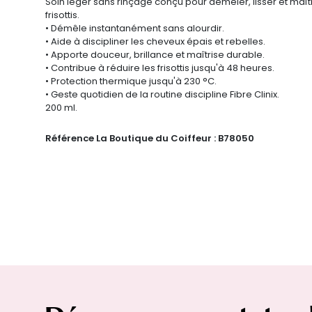
Soin léger sans rinçage conçu pour démêler, lisser et maîtr
frisottis.
• Démêle instantanément sans alourdir.
• Aide à discipliner les cheveux épais et rebelles.
• Apporte douceur, brillance et maîtrise durable.
• Contribue à réduire les frisottis jusqu'à 48 heures.
• Protection thermique jusqu'à 230 °C.
• Geste quotidien de la routine discipline Fibre Clinix.
200 ml.
Référence La Boutique du Coiffeur :
B78050