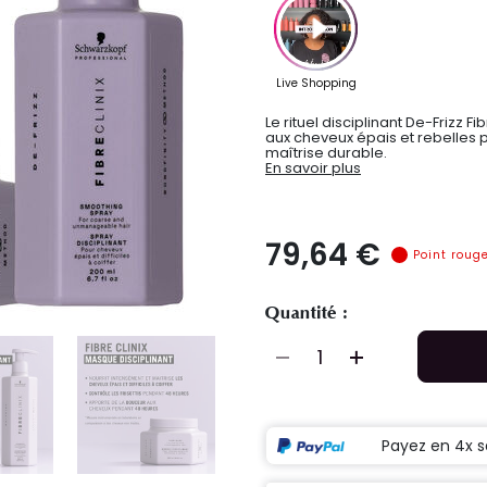
Le rituel disciplinant De-Frizz F
aux cheveux épais et rebelles po
maîtrise durable.
En savoir plus
79,64 €
Point roug
Quantité :
Payez en 4x s