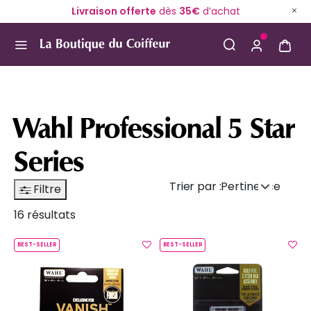
Livraison offerte
dès
35€
d’achat
Use Up and Down arrow keys to navigate search result
Wahl Professional 5 Star
Series
Trier par :
Pertinence
Filtre
16 résultats
BEST-SELLER
BEST-SELLER