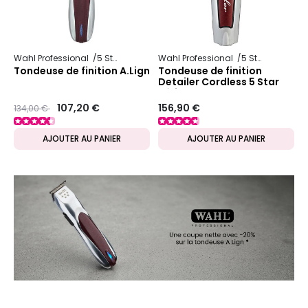
Wahl Professional
5 Star Series
Wahl Professional
5 Star Series
Tondeuse de finition A.Lign
Tondeuse de finition
Detailer Cordless 5 Star
Séries
Prix ​​réduit de
to
107,20 €
156,90 €
134,00 €
AJOUTER AU PANIER
AJOUTER AU PANIER