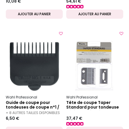
10,08 €
54,61 €
AJOUTER AU PANIER
AJOUTER AU PANIER
Wahl Professional
Wahl Professional
Guide de coupe pour
Tête de coupe Taper
tondeuses de coupe n°1 /
Standard pour tondeuse
3mm
Sénior Magic Clip et Super
+ 8 AUTRES TAILLES DISPONIBLES
Taper
6,50 €
37,47 €