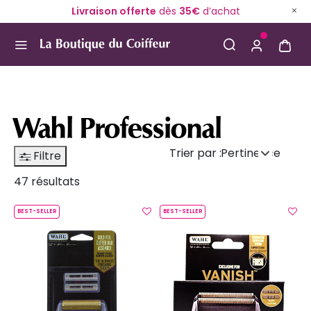
Livraison offerte
dès
35€
d’achat
Use Up and Down arrow keys to navigate search result
Wahl Professional
Trier par :
Pertinence
Filtre
47 résultats
BEST-SELLER
BEST-SELLER