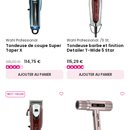
Wahl Professional
Wahl Professional
5 Star Series
Tondeuse de coupe Super
Tondeuse barbe et finition
Taper X
Detailer T-Wide 5 Star
Series
Prix ​​réduit de
to
114,75 €
115,29 €
135,00 €
AJOUTER AU PANIER
AJOUTER AU PANIER
BEST-SELLER