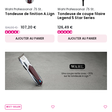
Wahl Professional
5 Star Series
Wahl Professional
5 Star Series
Tondeuse de finition A.Lign
Tondeuse de coupe filaire
Legend 5 Star Series
Prix ​​réduit de
to
107,20 €
126,49 €
134,00 €
AJOUTER AU PANIER
AJOUTER AU PANIER
BEST-SELLER