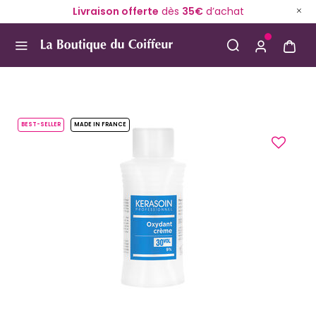
Livraison offerte
dès
35€
d’achat
Use Up and Down arrow keys to navigate search result
BEST-SELLER
MADE IN FRANCE