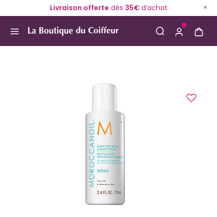
Livraison offerte
dès
35€
d’achat
Use Up and Down arrow keys to navigate search result