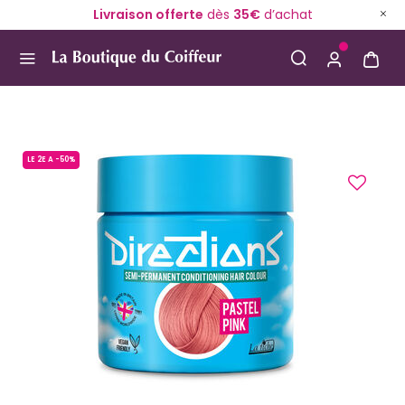
Livraison offerte
dès
35€
d’achat
Use Up and Down arrow keys to navigate search result
LE 2E A -50%