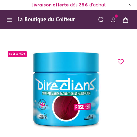
Livraison offerte
dès
35€
d’achat
Use Up and Down arrow keys to navigate search result
LE 2E A -50%