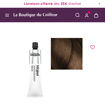
Livraison offerte
dès
35€
d’achat
Use Up and Down arrow keys to navigate search result