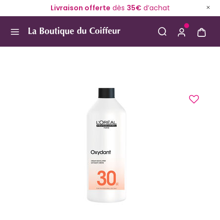
Livraison offerte
dès
35€
d’achat
Use Up and Down arrow keys to navigate search result