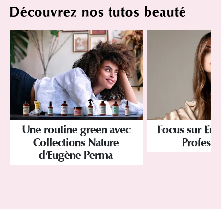
Découvrez nos tutos beauté
Une routine green avec
Focus sur Eu
Collections Nature
Professi
d'Eugène Perma