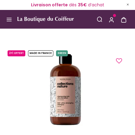
Livraison offerte
dès
35€
d’achat
Use Up and Down arrow keys to navigate search result
2+1 OFFERT
MADE IN FRANCE
GREEN