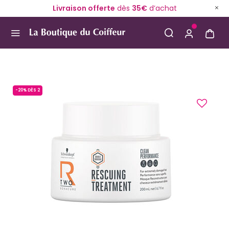
Livraison offerte
dès
35€
d’achat
Use Up and Down arrow keys to navigate search result
-20% DÈS 2