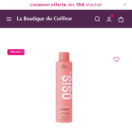
Livraison offerte
dès
35€
d’achat
Use Up and Down arrow keys to navigate search result
-20% DÈS 2