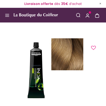
Livraison offerte
dès
35€
d’achat
Use Up and Down arrow keys to navigate search result