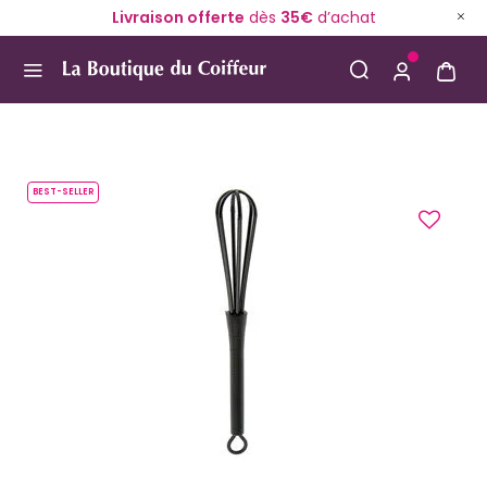
Livraison offerte
dès
35€
d’achat
Use Up and Down arrow keys to navigate search result
BEST-SELLER