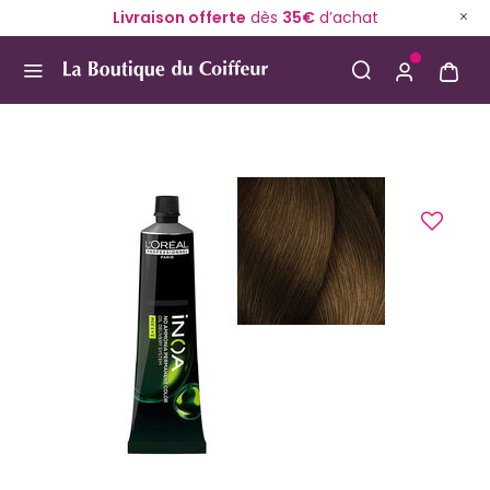
Livraison offerte
dès
35€
d’achat
Use Up and Down arrow keys to navigate search result