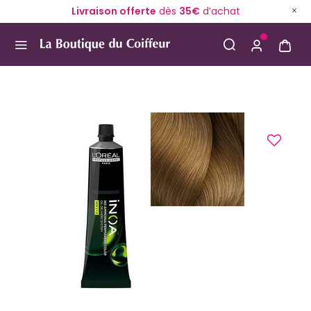
Livraison offerte
dès
35€
d’achat
Use Up and Down arrow keys to navigate search result