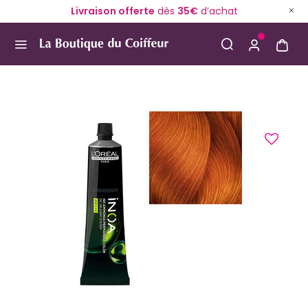
Livraison offerte
dès
35€
d’achat
Use Up and Down arrow keys to navigate search result