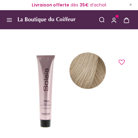
Livraison offerte
dès
35€
d’achat
Use Up and Down arrow keys to navigate search result