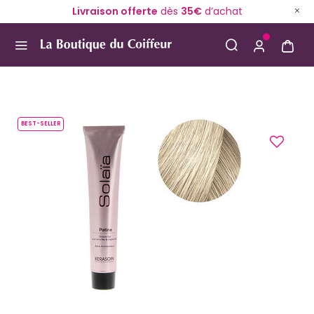
Livraison offerte
dès
35€
d’achat
Use Up and Down arrow keys to navigate search result
BEST-SELLER