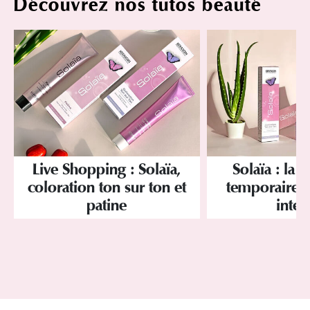
Découvrez nos tutos beauté
Live Shopping : Solaïa,
Solaïa : la 
coloration ton sur ton et
temporaire br
patine
inten