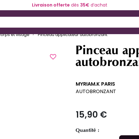
Livraison offerte
dès
35€
d’achat
ériel de coiffure
Coloration et technique
 and Down arrow keys to navigate search results.
orps et visage
Pinceau applicateur autobronzant
Pinceau app
autobronza
MYRIAM.K PARIS
AUTOBRONZANT
15,90 €
Quantité :