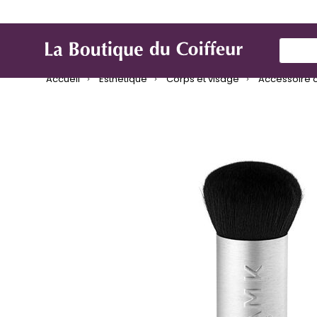
Marques
Produit de coiffure
Mat
Use Up
Accueil
Esthétique
Corps et visage
Accessoire c