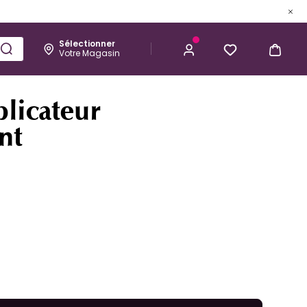
Sélectionner
Votre Magasin
Esthétique
Homme
Kérastase
15,90 €
J’ACHÈTE
licateur
nt