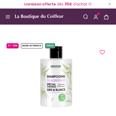
Livraison offerte
dès
35€
d’achat 🩷
Use Up and Down arrow keys to navigate search result
2 = -20%
MADE IN FRANCE
GREEN